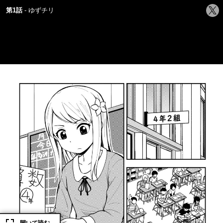
シ
第1話
ゆずチリ
ェ
ア
す
る