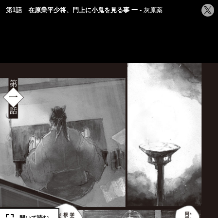
シ
第1話 在原業平少将、門上に小鬼を見る事 一
灰原薬
ェ
ア
す
る