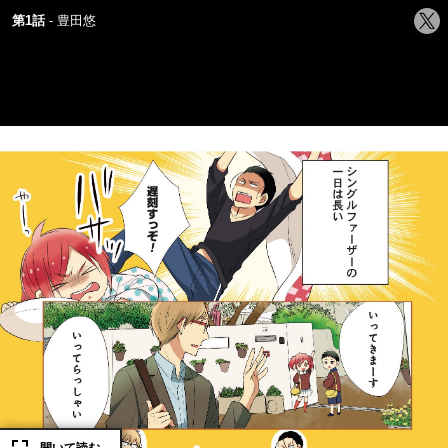
シ
第1話
豊田悠
ェ
ア
す
る