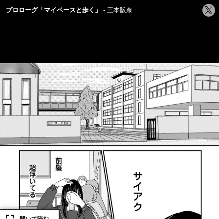
シ
プロローグ「マイペースと歩く」
三本阪奈
ェ
ア
す
る