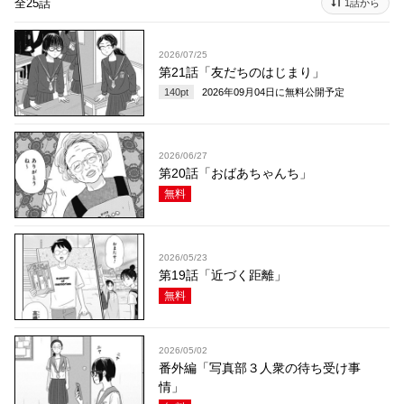
全25話
1話から
2026/07/25
第21話「友だちのはじまり」
140
pt
2026年09月04日
に無料公開予定
2026/06/27
第20話「おばあちゃんち」
無料
2026/05/23
第19話「近づく距離」
無料
2026/05/02
番外編「写真部３人衆の待ち受け事
情」