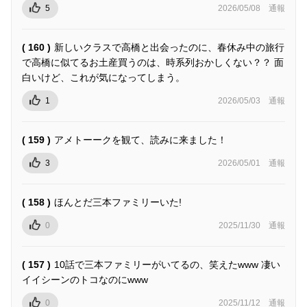
5
2026/05/08
通報
( 160 )
新しいクラスで高橋と出会ったのに、春休み中の旅行
で高橋に似てるお土産買うのは、時系列おかしくない？？ 面
白いけど、これが気になってしまう。
1
2026/05/03
通報
( 159 )
アメトーークを観て、読みに来ました！
3
2026/05/01
通報
( 158 )
ほんとだ三本ファミリーいた!
0
2025/11/30
通報
( 157 )
10話で三本ファミリーがいてるの、笑えたwww 凄い
イイシーンのトコなのにwww
0
2025/11/12
通報