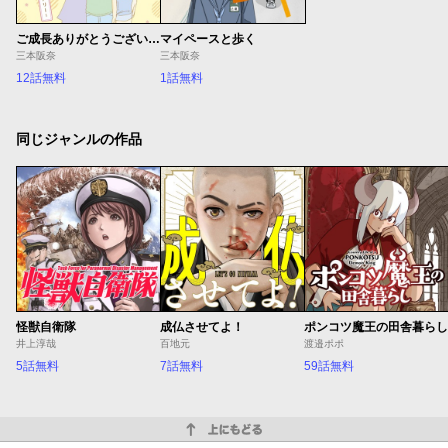
ご成長ありがとうございます～三本家ダイアリー～
マイペースと歩く
三本阪奈
三本阪奈
12話無料
1話無料
同じジャンルの作品
怪獣自衛隊
成仏させてよ！
ポンコツ魔王の田舎暮らし
井上淳哉
百地元
渡邉ポポ
5話無料
7話無料
59話無料
上にもどる