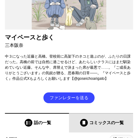
マイペースと歩く
三本阪奈
中３になった近藤と高橋。登校前に高架下のネコと遊ぶのが、ふたりの日課
だった。高橋の前では自然に過ごせるけど、あたらしいクラスにはまだ馴染
めていない近藤。そんな中、席替えで決まった席が最悪で……。『ご成長あ
りがとうございます』の気鋭が贈る、思春期の日常――。『マイペースと歩
く』作品公式Xもよろしくお願いします【@goseichoarigato】
ファンレターを送る
話の一覧
コミックス
の一覧