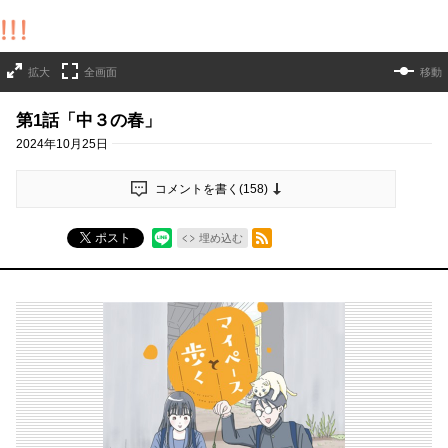
拡大
全画面
移動
第1話「中３の春」
2024年10月25日
コメントを書く(
158
)
RSSフィード
ポスト
埋め込む