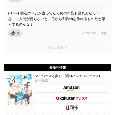
( 156 )
実在の〜とか言ってたら何の作品も見れんだろう
な…。人間が何もないところから創作物を作れるものだと思
ってるのかな？
8
2025/07/23
通報
もっと見る
最新刊情報
マイペースと歩く 3巻 (バンチコミックス)
三本阪奈