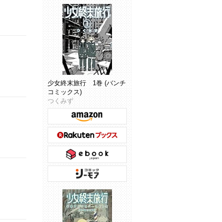
少女終末旅行 1巻 (バンチ
コミックス)
つくみず