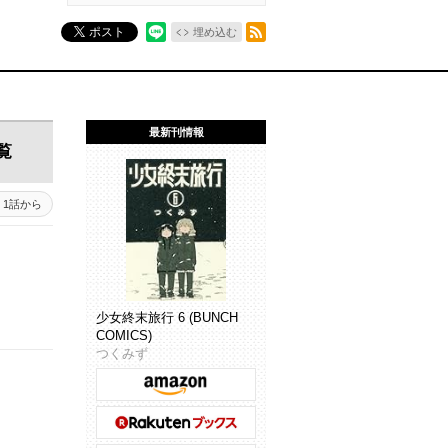
RSSフィード
ポスト
埋め込む
最新刊情報
覧
1話から
少女終末旅行 6 (BUNCH
COMICS)
つくみず