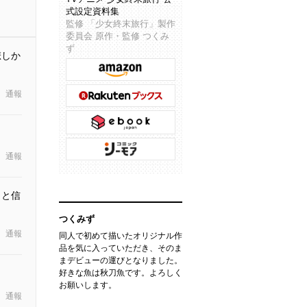
式設定資料集
監修 「少女終末旅行」製作
委員会 原作・監修 つくみ
ず
悲しか
通報
通報
・と信
つくみず
通報
同人で初めて描いたオリジナル作
品を気に入っていただき、そのま
まデビューの運びとなりました。
好きな魚は秋刀魚です。よろしく
お願いします。
通報