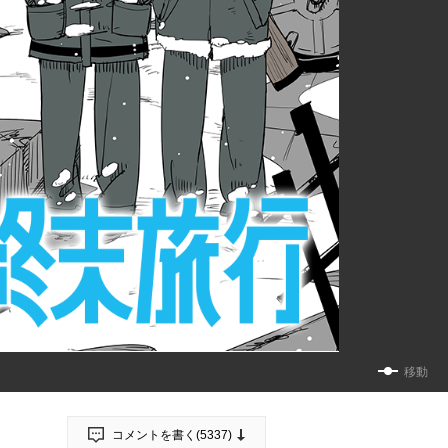
移動
コメントを書く(
5337
)