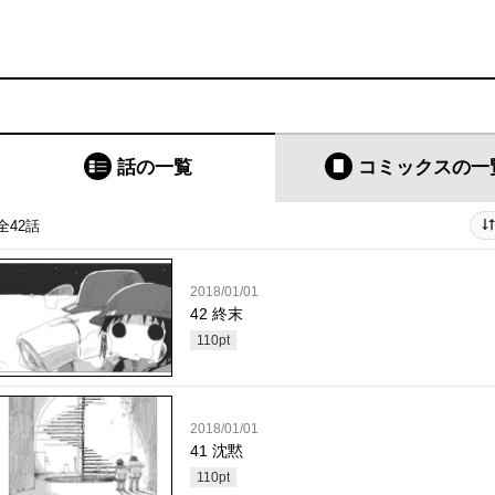
話の一覧
コミックス
の一
全42話
2018/01/01
42 終末
110
pt
2018/01/01
41 沈黙
110
pt