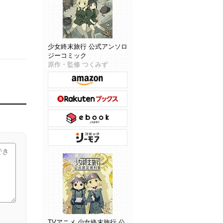
少女終末旅行 公式アンソロ
ジーコミック
原作・監修 つくみず
TVアニメ 少女終末旅行 公