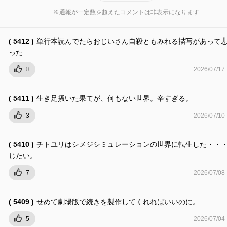
※通報が一定数を超えたコメントは非表示になります
( 5412 )
単行本読んでたらおじいさん自殺ともみれる描写があって
った
0
2026/07/17
( 5411 )
生き足掻いた果てが、何もない世界。辛すぎる。
3
2026/07/10
( 5410 )
チトユリはシメジシミュレーションの世界に転生した・・
じたい。
7
2026/07/08
( 5409 )
せめて劇場版で続きを製作してくれればいいのに。
5
2026/07/04