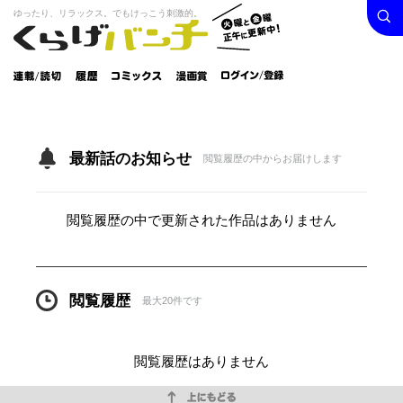
検索
火曜と
ゆったり、リラックス。でもけっこう刺激的。
くらげバンチ
金曜正
ログイン /
午に更
登録
新中！
連載/読
履
コミック
漫画
切
歴
ス
賞
最新話のお知らせ
閲覧履歴の中からお届けします
閲覧履歴の中で更新された作品はありません
閲覧履歴
最大20件です
閲覧履歴はありません
上にもどる