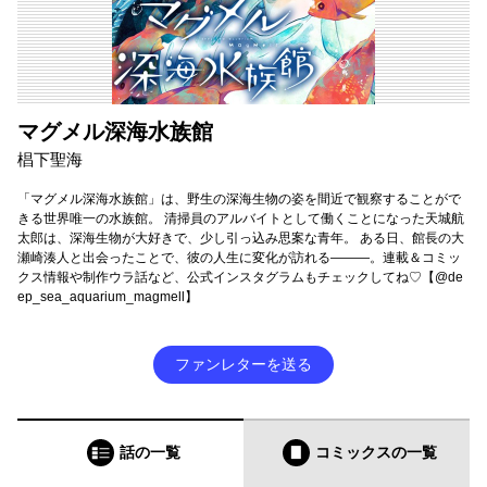
マグメル深海水族館
椙下聖海
「マグメル深海水族館」は、野生の深海生物の姿を間近で観察することがで
きる世界唯一の水族館。 清掃員のアルバイトとして働くことになった天城航
太郎は、深海生物が大好きで、少し引っ込み思案な青年。 ある日、館長の大
瀬崎湊人と出会ったことで、彼の人生に変化が訪れる———。連載＆コミッ
クス情報や制作ウラ話など、公式インスタグラムもチェックしてね♡【@de
ep_sea_aquarium_magmell】
ファンレターを送る
話の一覧
コミックス
の一覧