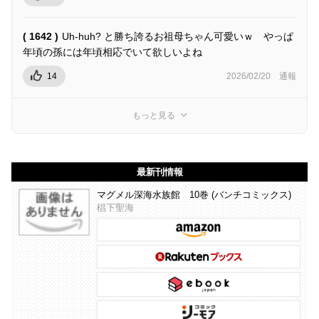
( 1642 )
Uh-huh? と勝ち誇るお祖母ちゃん可愛いｗ やっぱ
年頃の孫には年頃相応でいて欲しいよね
14
2026/02/20
通報
もっと見る
最新刊情報
マグメル深海水族館 10巻 (バンチコミックス)
椙下聖海