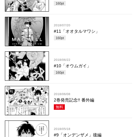
160
pt
2018/07/20
#11「オオタルマワシ」
160
pt
2018/06/22
#10「オウムガイ」
160
pt
2018/06/08
2巻発売記念!! 番外編
無料
2018/05/18
#9「オンデンザメ」後編