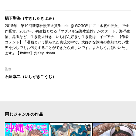
椙下聖海（すぎしたきよみ）
2015年、第10回新潮社漫画大賞Rookie @ GOGO!! にて「水底の彼女」で佳
作受賞。2017年、初連載となる『マグメル深海水族館』がスタート。海洋生
物、昆虫など、生き物大好き。いちばん好きな生き物は、イグアナ。【作者
コメント】「漫画という限られた表現の中で、大好きな深海の底知れない世
界を少しでもお伝えすることができたら嬉しいです。よろしくお願いいたし
ます」【Twitter】@Key_dsam
監修
石垣幸二（いしがきこうじ）
同じジャンルの作品