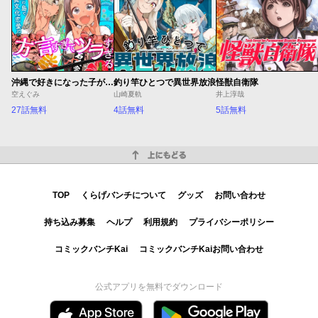
沖縄で好きになった子が方言すぎてツラすぎる
釣り竿ひとつで異世界放浪
怪獣自衛隊
空えぐみ
山崎夏軌
井上淳哉
27話無料
4話無料
5話無料
上にもどる
TOP
くらげバンチについて
グッズ
お問い合わせ
持ち込み募集
ヘルプ
利用規約
プライバシーポリシー
コミックバンチKai
コミックバンチKaiお問い合わせ
公式アプリを無料でダウンロード