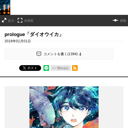
拡大
全画面
移動
prologue「ダイオウイカ」
2018年01月01日
コメントを書く(
1394
)
RSSフィード
ポスト
埋め込む