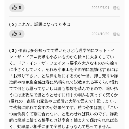
5
2025/07/01
通報
( 5 )
これか。話題になってた本は
3
2024/10/29
通報
( 3 )
作者は多分知ってて描いたけど心理学的にフット・イ
ン・ザ・ドア→要求を小さいものから徐々に大きくしてい
く。ドア・イン・ザ・フェイス→要求を大きなものから徐々
に小さくしていく。それら小細工を全面的に無効化するには
「お帰り下さい」と法律を盾にするのが一番。押し売りや詐
欺師やNHK集金係は客に怒鳴られて説教される事くらい慣れ
てて何とも思ってないし口論も場数を踏んでるので、追い払
うには正攻法で勝とうとせずに相手の弱みを真っすぐ突くか
(帰れの一点張り)家族やご近所と大勢で囲んで非難しまくっ
て劣勢に陥れて脅すのが効果的です。勝つ必要は無く「こい
つ面倒臭くて割に合わない」と思わせれば良いのです。詐欺
師は簡単に勝てる相手だけ効率良く捕まえて儲けられれば良
く、効率悪い相手にまで全勝しようなんて思ってません。