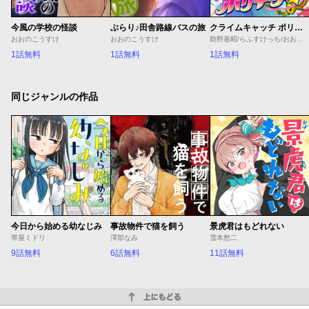
今風の学校の怪談
ぶらり♪田舎路線バスの旅
クライムキャッチ ポリキュア☆
おおのこうすけ
おおのこうすけ
助野嘉昭/らふすけっち/おおのこうすけ
1話無料
1話無料
1話無料
同じジャンルの作品
今日から始める幼なじみ
事故物件で猫を飼う
景虎君はもどれない
帯屋ミドリ
澤部なみ
雪本愁二
9話無料
6話無料
11話無料
上にもどる