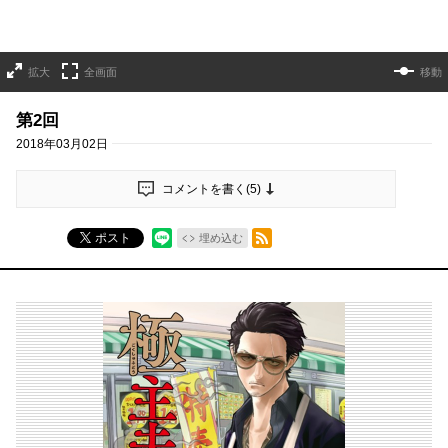
拡大
全画面
移動
第2回
2018年03月02日
コメントを書く(
5
)
RSSフィード
ポスト
埋め込む