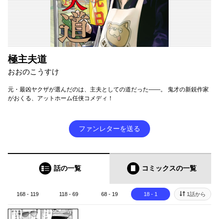
極主夫道
おおのこうすけ
元・最凶ヤクザが選んだのは、主夫としての道だった――。 鬼才の新鋭作家
がおくる、アットホーム任侠コメディ！
ファンレターを送る
話の一覧
コミックス
の一覧
168 - 119
118 - 69
68 - 19
18 - 1
1話から