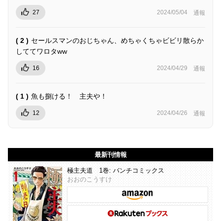
27
2024/05/04
通報
( 2 )
セールスマンのおじちゃん、めちゃくちゃビビリ散らか
しててワロタww
16
2024/04/29
通報
( 1 )
魚も捌ける！ 主夫や！
12
2024/04/26
通報
最新刊情報
極主夫道 1巻: バンチコミックス
おおのこうすけ