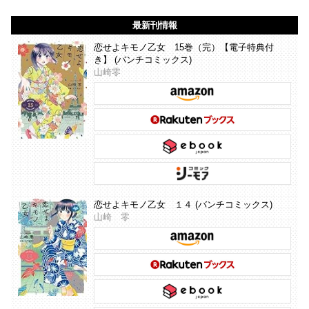
最新刊情報
恋せよキモノ乙女 15巻（完）【電子特典付
き】 (バンチコミックス)
山崎零
恋せよキモノ乙女 １４ (バンチコミックス)
山崎 零