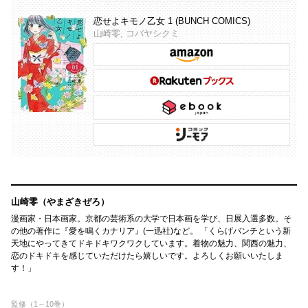
恋せよキモノ乙女 1 (BUNCH COMICS)
山崎零, コバヤシクミ
山崎零（やまざきぜろ）
漫画家・日本画家。京都の芸術系の大学で日本画を学び、日展入選多数。そ
の他の著作に『愛を鳴くカナリア』(一迅社)など。 「くらげバンチという新
天地にやってきてドキドキワクワクしています。着物の魅力、関西の魅力、
恋のドキドキを感じていただけたら嬉しいです。よろしくお願いいたしま
す！」
監修（1～10巻）