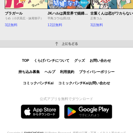
ブラガール
JKハルは異世界で娼婦になった Winter
古葉くんは恋がワカらない
うめ（小沢高広・妹尾朝子）
平鳥コウ/山田J太
正青コム
3話無料
12話無料
3話無料
上にもどる
TOP
くらげバンチについて
グッズ
お問い合わせ
持ち込み募集
ヘルプ
利用規約
プライバシーポリシー
コミックバンチKai
コミックバンチKaiお問い合わせ
公式アプリを無料でダウンロード
Copyright ©
SHINCHOSHA
All Rights Reserved. 掲載の記事・写真・イラスト等のすべて