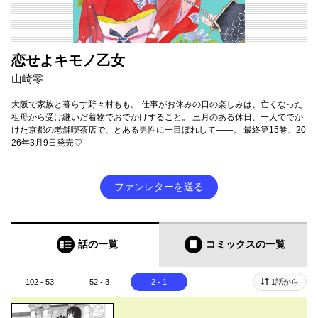
恋せよキモノ乙女
山崎零
大阪で家族と暮らす野々村もも。 仕事がお休みの日の楽しみは、亡くなった
祖母から受け継いだ着物でおでかけすること。 三月のある休日、一人ででか
けた京都の老舗喫茶店で、とある男性に一目ぼれして――。 最終第15巻、20
26年3月9日発売♡
ファンレターを送る
話の一覧
コミックス
の一覧
102 - 53
52 - 3
2 - 1
1話から