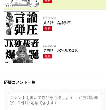
無料
2018/05/18
第弐話 言論弾圧
無料
2018/05/11
第壱話 JK独裁者爆誕
無料
応援コメント一覧