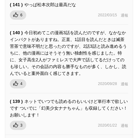
( 141 )
やっぱ松本次郎は最高だな
6
2022/03/15
通報
( 140 )
今日初めてこの漫画3話を読んだのですが、なかなか
インパクトがありますね。正直、1話目を読んだときは滅茶
苦茶で意味不明だと思ったのですが、2話3話と読み進めるう
ちに、他の漫画にはそうそう無い独創性を感じました。特
に、女子高生2人がファミレスで大声で話してるだけっての
も珍しい。その会話の内容も勝手なものが多く、しかし、読
んでいると案外面白く感じてきます。
4
2020/09/28
通報
( 139 )
ネットでいつでも読めるのもいいけど単行本で欲しい
です ついでに「幻美少女ナナちゃん」も収録してください！
お願いします！
3
2020/01/22
通報