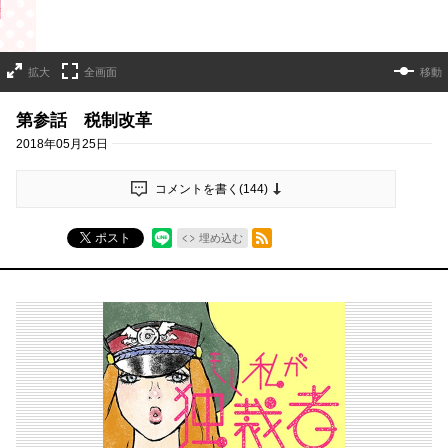
拡大
全画面
移動
第参話 税制改革
2018年05月25日
コメントを書く(
144
)
RSSフィード
ポスト
埋め込む