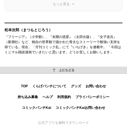
もっと見る
松本次郎（まつもとじろう）
『フリージア』（小学館）、『未開の惑星』（太田出版）、『女子攻兵』
（新潮社）など、独自の世界観で描かれた骨太なストーリーで根強い支持を
得ている。現在、「月刊コミック乱」にて『いちげき』を連載中。 「今回は
ミニマル雑談漫画でいきたいと思います。どうか宜しくお願いします」
上にもどる
TOP
くらげバンチについて
グッズ
お問い合わせ
持ち込み募集
ヘルプ
利用規約
プライバシーポリシー
コミックバンチKai
コミックバンチKaiお問い合わせ
公式アプリを無料でダウンロード