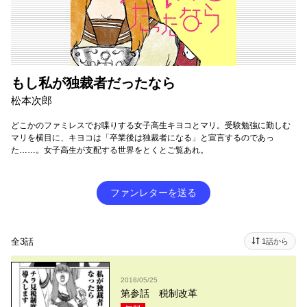
もし私が独裁者だったなら
松本次郎
どこかのファミレスでお喋りする女子高生キヨコとマリ。受験勉強に勤しむ
マリを横目に、キヨコは「卒業後は独裁者になる」と宣言するのであっ
た……。女子高生が支配する世界をとくとご覧あれ。
ファンレターを送る
全3話
1話から
2018/05/25
第参話 税制改革