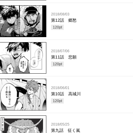
2018/08/03
第12話 郷愁
120
pt
2018/07/06
第11話 悲願
120
pt
2018/06/01
第10話 高城川
120
pt
2018/05/25
第九話 征く嵐