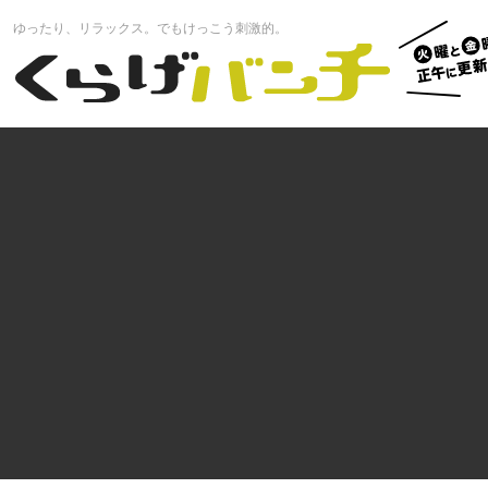
火曜と
ゆったり、リラックス。でもけっこう刺激的。
曜正午
くらげバンチ
更新中