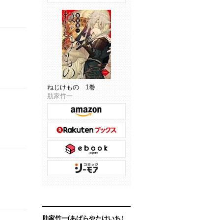
ねじけもの 1巻
肋家竹一
肋家竹一(あばらやたけいち）