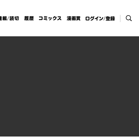
検索
連載/読切
履歴
コミックス
漫画賞
ログイン / 登
録