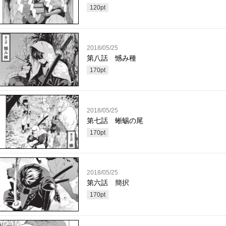
120
pt
2018/05/25
第八話 憾み種
170
pt
2018/05/25
第七話 蜥蜴の尾
170
pt
2018/05/25
第六話 簡択
170
pt