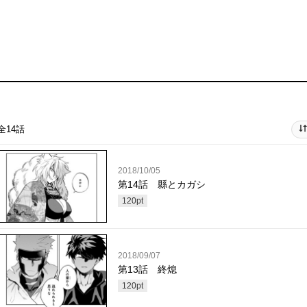
全14話
2018/10/05
第14話 縣とカガシ
120
pt
2018/09/07
第13話 終熄
120
pt