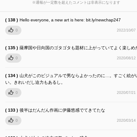
※通報が一定数を超えたコメントは非表示になります
( 138 )
Hello everyone, a new art is here: bit.ly/newchap247
0
2022/10/07
( 135 )
薩摩国や日向国のゴタゴタも題材に上がっていてよく楽しめ
0
2020/08/12
( 134 )
山犬がこのビジュアルで男ならよかったのに…。すごく絵が
い。きれいだし迫力もあるし。
0
2020/07/21
( 133 )
後半はだんだん作画に伊藤悠感でてきてたな
0
2020/03/14