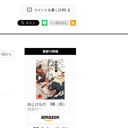
コメントを書く(
136
)
RSSフィード
ポスト
埋め込む
最新刊情報
1話から
ねじけもの 3巻（完）
肋家竹一