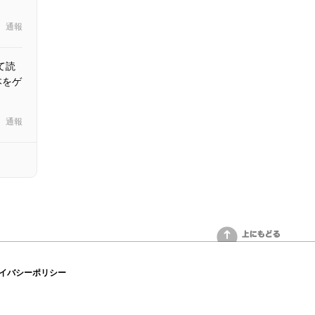
通報
て読
本をゲ
通報
上にもどる
イバシーポリシー