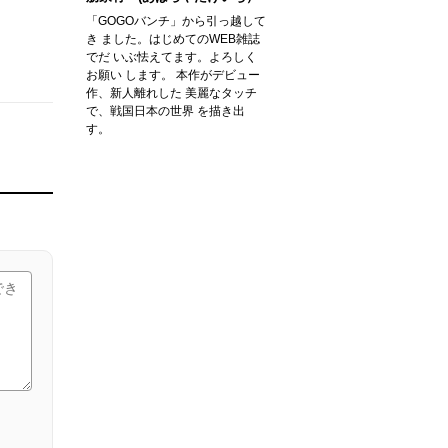
「GOGOバンチ」から引っ越して
き ました。はじめてのWEB雑誌
でだ いぶ怯えてます。よろしく
お願い します。 本作がデビュー
作、新人離れした 美麗なタッチ
で、戦国日本の世界 を描き出
す。