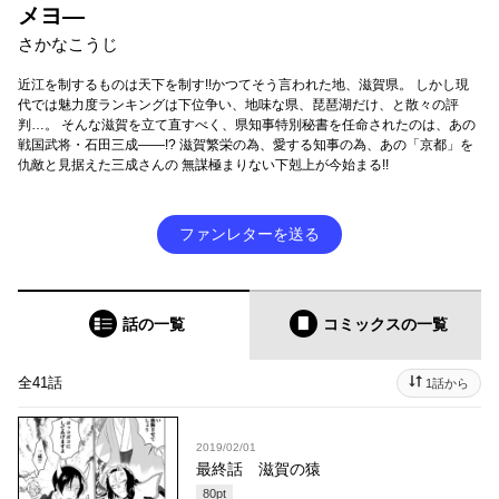
メヨ―
さかなこうじ
近江を制するものは天下を制す!!かつてそう言われた地、滋賀県。 しかし現
代では魅力度ランキングは下位争い、地味な県、琵琶湖だけ、と散々の評
判…。 そんな滋賀を立て直すべく、県知事特別秘書を任命されたのは、あの
戦国武将・石田三成――!? 滋賀繁栄の為、愛する知事の為、あの「京都」を
仇敵と見据えた三成さんの 無謀極まりない下剋上が今始まる!!
ファンレターを送る
話の一覧
コミックス
の一覧
全41話
1話から
2019/02/01
最終話 滋賀の猿
80
pt