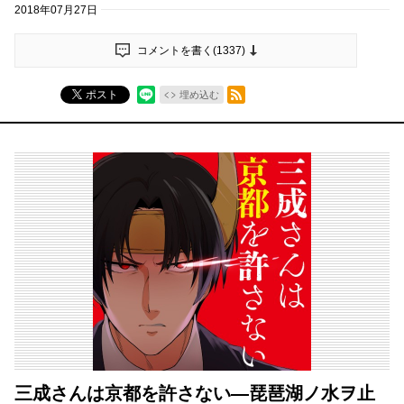
2018年07月27日
コメントを書く(
1337
)
RSSフィード
ポスト
埋め込む
三成さんは京都を許さない―琵琶湖ノ水ヲ止