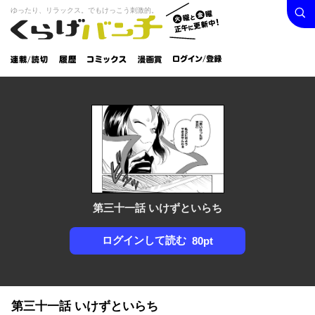
検索
火曜と
ゆったり、リラックス。でもけっこう刺激的。
くらげバンチ
金曜正
ログイン /
午に更
登録
新中！
連載/読
履
コミック
漫画
切
歴
ス
賞
第三十一話 いけずといらち
ログインして読む
80pt
第三十一話 いけずといらち