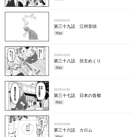
2019/01/11
第三十九話 江州音頭
80
pt
2018/12/21
第三十八話 坊主めくり
80
pt
2018/11/30
第三十七話 日本の首都
80
pt
2018/11/09
第三十六話 カロム
80
pt