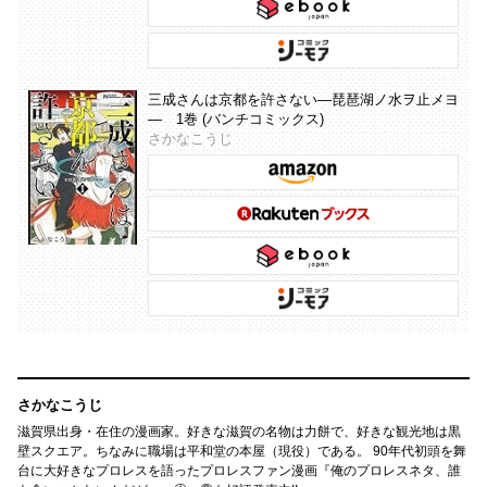
三成さんは京都を許さない―琵琶湖ノ水ヲ止メヨ
― 1巻 (バンチコミックス)
さかなこうじ
さかなこうじ
滋賀県出身・在住の漫画家。好きな滋賀の名物は力餅で、好きな観光地は黒
壁スクエア。ちなみに職場は平和堂の本屋（現役）である。 90年代初頭を舞
台に大好きなプロレスを語ったプロレスファン漫画『俺のプロレスネタ、誰