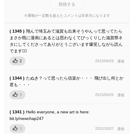
投稿する
※通報が一定数を超えたコメントは非表示になります
( 1345 )
翔んで埼玉みて滋賀も出来そうやんって思ってたら
まさか既に漫画にあるとは思わなくてびっくりした滋賀県ネ
タにしてくださってありがとうございます爆笑しながら読ん
でます👍🏻
2
2023/06/29
通報
( 1344 )
たぬき？って思ったら信楽か・・・ 飛び出し何とか
君も・・・
0
2023/06/26
通報
( 1341 )
Hello everyone, a new art is here:
bit.ly/newchap247
0
2022/10/07
通報