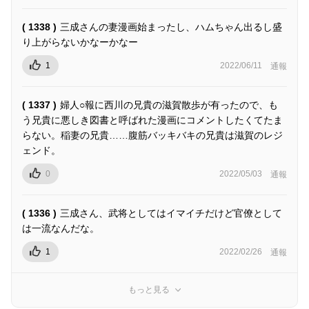
( 1338 )
三成さんの妻漫画始まったし、ハムちゃん出るし盛
り上がらないかなーかなー
1
2022/06/11
通報
( 1337 )
婦人○報に西川の兄貴の滋賀散歩が有ったので、も
う兄貴に悪しき図書と呼ばれた漫画にコメントしたくてたま
らない。稲妻の兄貴……腹筋バッキバキの兄貴は滋賀のレジ
ェンド。
0
2022/05/03
通報
( 1336 )
三成さん、武将としてはイマイチだけど官僚として
は一流なんだな。
1
2022/02/26
通報
もっと見る