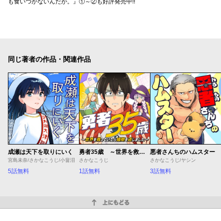
も食いつかないんだが。』①～②も好評発売中!!
同じ著者の作品・関連作品
成瀬は天下を取りにいく
勇者35歳 ～世界を救っていたら婚期を逃しました～
悪者さんちのハムスター
宮島未奈/さかなこうじ/小畠泪
さかなこうじ
さかなこうじ/ヤシン
5話無料
1話無料
3話無料
上にもどる