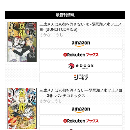
最新刊情報
三成さんは京都を許さない 4: -琵琶湖ノ水ヲ止メ
ヨ- (BUNCH COMICS)
さかな こうじ
三成さんは京都を許さない―琵琶湖ノ水ヲ止メヨ
― 3巻: バンチコミックス
さかなこうじ