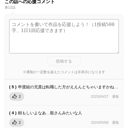
この話への応援コメント
第12話
投稿する
※通報が一定数を超えたコメントは非表示になります
( 5 )
申渡組の兄貴は転職した方がええんとちゃいますかね…
2
2025/04/27
通報
( 4 )
頼もしいよなあ…龍さんみたいな人
2
2024/05/08
通報