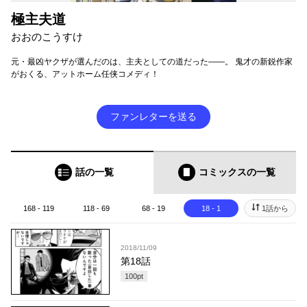
極主夫道
おおのこうすけ
元・最凶ヤクザが選んだのは、主夫としての道だった――。 鬼才の新鋭作家
がおくる、アットホーム任侠コメディ！
ファンレターを送る
話の一覧
コミックス
の一覧
168 - 119
118 - 69
68 - 19
18 - 1
1話から
2018/11/09
第18話
100
pt