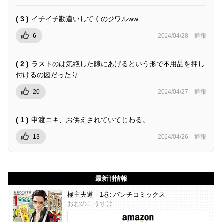
( 3 )
イチイチ勘違いしてくのジワルww
6
2024/04/28
通報
( 2 )
ラストのは気絶した隙にあげるという形で不用品を押し
付けるの図だったり…
20
2024/04/27
通報
( 1 )
申渡ニキ、お供えされていてじわる。
13
2024/04/26
通報
最新刊情報
極主夫道 1巻: バンチコミックス
おおのこうすけ