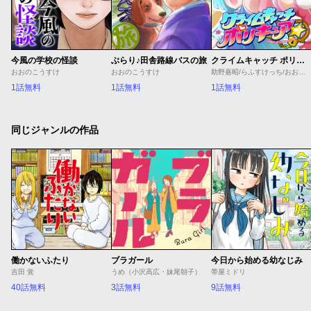
今風の学校の怪談
ぶらり♪田舎路線バスの旅
クライムキャッチ ポリキュア☆
おおのこうすけ
おおのこうすけ
助野嘉昭/らふすけっち/おおのこうすけ
1話無料
1話無料
1話無料
同じジャンルの作品
働かないふたり
ブラガール
今日から始める幼なじみ
吉田 覚
うめ（小沢高広・妹尾朝子）
帯屋ミドリ
40話無料
3話無料
9話無料