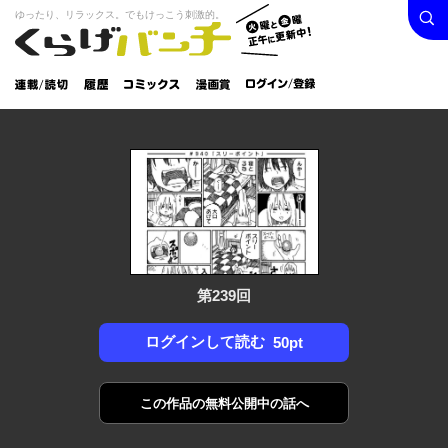
検索
火曜と
ゆったり、リラックス。でもけっこう刺激的。
くらげバンチ
金曜正
ログイン /
午に更
登録
新中！
連載/読
履
コミック
漫画
切
歴
ス
賞
第239回
ログインして読む
50pt
この作品の
無料公開中の話へ