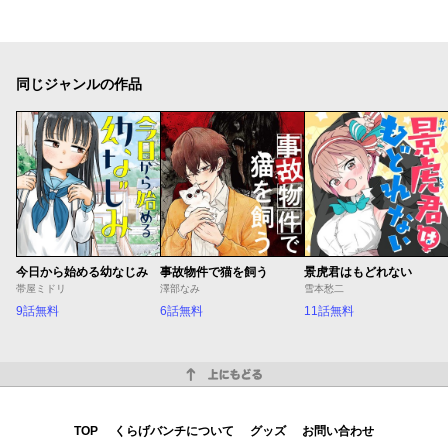
同じジャンルの作品
今日から始める幼なじみ
事故物件で猫を飼う
景虎君はもどれない
帯屋ミドリ
澤部なみ
雪本愁二
9話無料
6話無料
11話無料
上にもどる
TOP
くらげバンチについて
グッズ
お問い合わせ