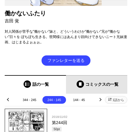
働かないふたり
吉田 覚
対人関係が苦手な"働かない"妹と、どういうわけか"働かない"兄が"働かな
い"日々を ぼちぼち生きる。世間様にはあんまり顔向けできないニート兄妹漫
画、はじまるよぉぉぉ。
ファンレターを送る
話の一覧
コミックス
の一覧
44 - 345
344 - 245
244 - 145
144 - 45
44 - 1
1話から
prev
next
2018/11/02
第244回
50
pt