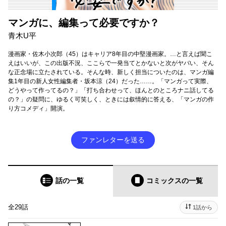
マンガに、編集って必要ですか？
青木U平
漫画家・佐木小次郎（45）はキャリア8年目の中堅漫画家。…と言えば聞こ
えはいいが、この出版不況、ここらで一発当てとかないと次がヤバい、そん
な正念場に立たされている。そんな時、新しく担当についたのは、マンガ編
集1年目の新人女性編集者・坂本涼（24）だった……。「マンガって実際、
どうやって作ってるの？」「打ち合わせって、ほんとのところナニ話してる
の？」の疑問に、ゆるく可笑しく、ときには叙情的に答える、「マンガの作
り方コメディ」開演。
ファンレターを送る
話の一覧
コミックス
の一覧
全29話
1話から