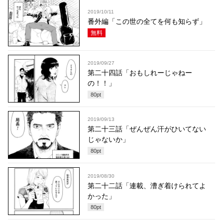
2019/10/11
番外編「この世の全てを何も知らず」
無料
2019/09/27
第二十四話「おもしれーじゃねー
の！！」
80
pt
2019/09/13
第二十三話「ぜんぜん汗がひいてない
じゃないか」
80
pt
2019/08/30
第二十二話「連載、漕ぎ着けられてよ
かった」
80
pt