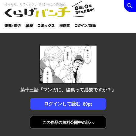
検索
火曜と
ゆったり、リラックス。でもけっこう刺激的。
くらげバンチ
金曜正
ログイン /
午に更
登録
新中！
連載/読
履
コミック
漫画
切
歴
ス
賞
第十三話「マンガに、編集って必要ですか？」
ログインして読む
80pt
この作品の
無料公開中の話へ