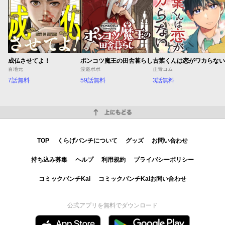
成仏させてよ！
ポンコツ魔王の田舎暮らし
古葉くんは恋がワカらない
百地元
渡邉ポポ
正青コム
7話無料
59話無料
3話無料
上にもどる
TOP
くらげバンチについて
グッズ
お問い合わせ
持ち込み募集
ヘルプ
利用規約
プライバシーポリシー
コミックバンチKai
コミックバンチKaiお問い合わせ
公式アプリを無料でダウンロード