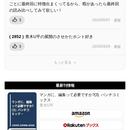
ごとに最終回に特徴出まくってるから、暇があったら最終回
の読み比べしてみて欲しい！
3
2020/05/07
通報
( 2852 )
青木U平の展開のさせかたホント好き
3
2020/03/29
通報
もっと見る
最新刊情報
マンガに、編集って必要ですか?(3): バンチコミ
ックス
青木U平