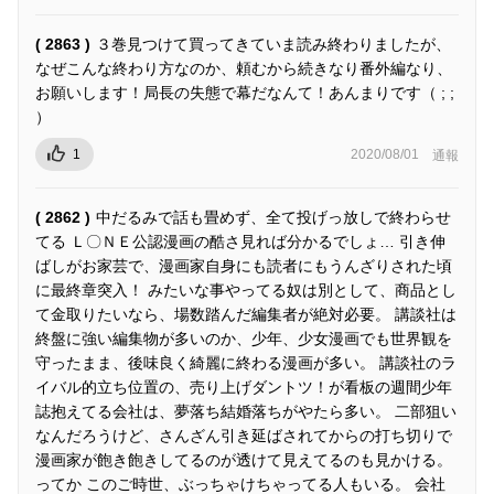
( 2863 )
３巻見つけて買ってきていま読み終わりましたが、
なぜこんな終わり方なのか、頼むから続きなり番外編なり、
お願いします！局長の失態で幕だなんて！あんまりです（ ; ;
）
1
2020/08/01
通報
( 2862 )
中だるみで話も畳めず、全て投げっ放しで終わらせ
てる Ｌ〇ＮＥ公認漫画の酷さ見れば分かるでしょ… 引き伸
ばしがお家芸で、漫画家自身にも読者にもうんざりされた頃
に最終章突入！ みたいな事やってる奴は別として、商品とし
て金取りたいなら、場数踏んだ編集者が絶対必要。 講談社は
終盤に強い編集物が多いのか、少年、少女漫画でも世界観を
守ったまま、後味良く綺麗に終わる漫画が多い。 講談社のラ
イバル的立ち位置の、売り上げダントツ！が看板の週間少年
誌抱えてる会社は、夢落ち結婚落ちがやたら多い。 二部狙い
なんだろうけど、さんざん引き延ばされてからの打ち切りで
漫画家が飽き飽きしてるのが透けて見えてるのも見かける。
ってか このご時世、ぶっちゃけちゃってる人もいる。 会社