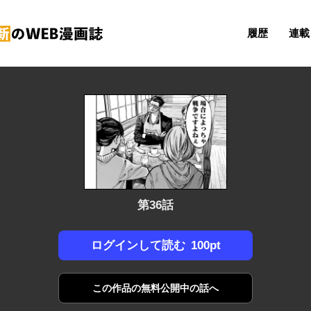
履歴
連載 
第36話
100pt
ログインして読む
この作品の
無料公開中の話へ