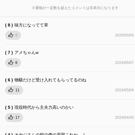
※通報が一定数を超えたコメントは非表示になります
( 8 )
味方になってて草
0
2026/05/05
( 7 )
アメちゃんw
6
2024/05/07
( 6 )
物騒だけど受け入れてもらってるのね
11
2024/05/04
( 5 )
現役時代から主夫力高いのかい
17
2024/04/30
( 4 )
オヤジさんの頬の傷の原因これか…！