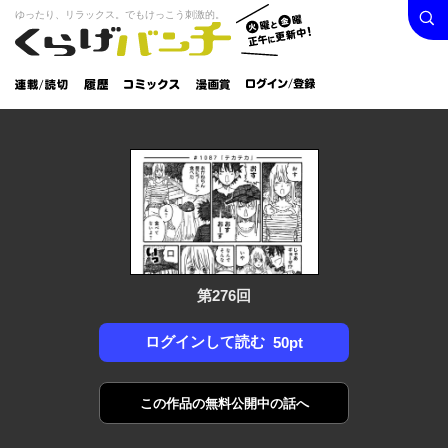
検索
火曜と
ゆったり、リラックス。でもけっこう刺激的。
くらげバンチ
金曜正
ログイン /
午に更
登録
新中！
連載/読
履
コミック
漫画
切
歴
ス
賞
第276回
ログインして読む
50pt
この作品の
無料公開中の話へ