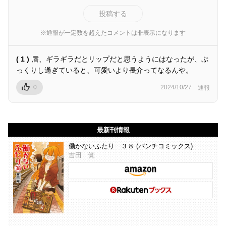
投稿する
※通報が一定数を超えたコメントは非表示になります
( 1 )
唇、ギラギラだとリップだと思うようにはなったが、ぷ
っくりし過ぎていると、可愛いより長介ってなるんや。
0
2024/10/27
通報
最新刊情報
働かないふたり ３８ (バンチコミックス)
吉田 覚