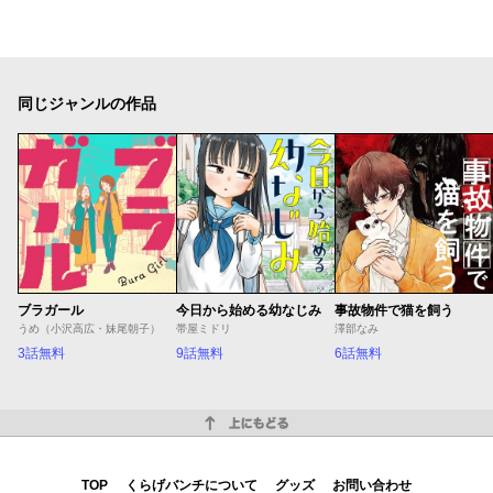
同じジャンルの作品
ブラガール
今日から始める幼なじみ
事故物件で猫を飼う
うめ（小沢高広・妹尾朝子）
帯屋ミドリ
澤部なみ
3話無料
9話無料
6話無料
上にもどる
TOP
くらげバンチについて
グッズ
お問い合わせ