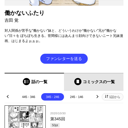
働かないふたり
吉田 覚
対人関係が苦手な"働かない"妹と、どういうわけか"働かない"兄が"働かな
い"日々を ぼちぼち生きる。世間様にはあんまり顔向けできないニート兄妹漫
画、はじまるよぉぉぉ。
ファンレターを送る
話の一覧
コミックス
の一覧
45 - 446
445 - 346
345 - 246
245 - 146
145 - 46
1話から
45 - 
prev
next
2020/10/30
第345回
50
pt