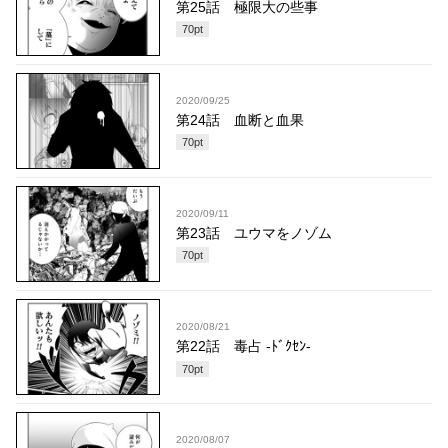
第25話 極限大の些事
70
pt
2020/09/25
第24話 血断と血果
70
pt
2020/09/11
第23話 ユウマをノゾム
70
pt
2020/08/21
第22話 毒占 -ﾄﾞｸｾﾝ-
70
pt
2020/08/07