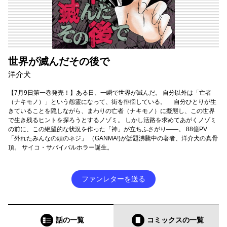
世界が滅んだその後で
洋介犬
【7月9日第一巻発売！】ある日、一瞬で世界が滅んだ。 自分以外は「亡者
（ナキモノ）」という怨霊になって、街を徘徊している。 自分ひとりが生
きていることを隠しながら、まわりの亡者（ナキモノ）に擬態し、この世界
で生き残るヒントを探ろうとするノゾミ。 しかし活路を求めてあがくノゾミ
の前に、この絶望的な状況を作った「神」が立ちふさがり――。 88億PV
「外れたみんなの頭のネジ」 （GANMA!)が話題沸騰中の著者、洋介犬の真骨
頂。 サイコ・サバイバルホラー誕生。
ファンレターを送る
話の一覧
コミックス
の一覧