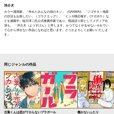
洋介犬
ホラー漫画家。「外れたみんなの頭のネジ」（GANMA!)、「ジゴサタ～地獄
の沙汰もお前しだい」（ゴラクエッグ）、「インガ様応報す」(マガポケ）な
どを連載中。稲川淳二氏公式推薦作家であり、怪談語り部としてメディア出
演も。 「洋介犬（ようすけん）と申します。かつてなくやるせないそれでい
て心から消せない作品になればと思います。どうかよろしくお願いいたしま
す」
同じジャンルの作品
古葉くんは恋がワカらない
ブラガール
働かないふたり