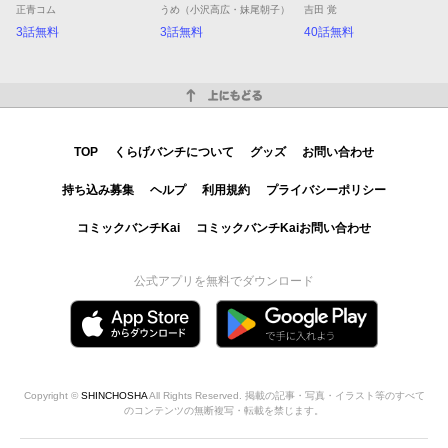
正青コム
うめ（小沢高広・妹尾朝子）
吉田 覚
3話無料
3話無料
40話無料
上にもどる
TOP
くらげバンチについて
グッズ
お問い合わせ
持ち込み募集
ヘルプ
利用規約
プライバシーポリシー
コミックバンチKai
コミックバンチKaiお問い合わせ
公式アプリを無料でダウンロード
Copyright ©
SHINCHOSHA
All Rights Reserved. 掲載の記事・写真・イラスト等のすべて
のコンテンツの無断複写・転載を禁じます。