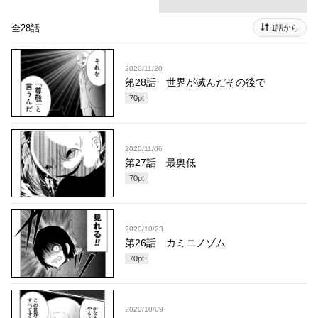
全28話
1話から
2020/11/20
第28話 世界が滅んだその後で
70
pt
2020/11/06
第27話 最奥低
70
pt
2020/10/23
第26話 カミニノゾム
70
pt
2020/10/09