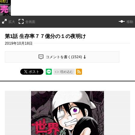
拡大
全画面
移動
第1話 生存率７７億分の１の夜明け
2019年10月18日
コメントを書く(
1524
)
RSSフィード
ポスト
埋め込む