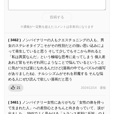
投稿する
※通報が一定数を超えたコメントは非表示になります
( 3462 )
ノンバイナリーの人もクエスチョニングの人も、男
女のステレオタイプこそがその性別だとの強い思い込みによ
って発生していると思う そして少しでもそこから外れると
「私は異質なんだ」という極端な思考に走ってしまう 個人差
あれど皆もそれぞれ同じようなことで悩んでいるということ
に気がつけば楽になれるんだけど(漫画の中でもパズルの描写
がありましたね)、ナルシシズムがそれを邪魔する そんな悩
める人にぜひ読んで欲しい漫画だと思う
21
2024/12/14
通報
( 3461 )
ノンバイナリー女性にありがちな「女性の体を持っ
て生まれた人」への差別心ときちんと向き合っていて、涙が
出ました。 SNSでよく見かける「トランス差別に反対」の人