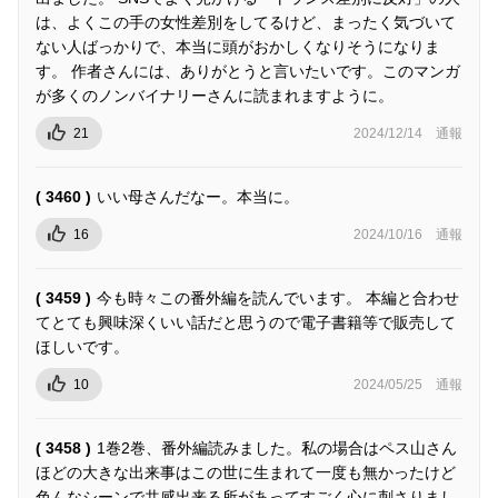
は、よくこの手の女性差別をしてるけど、まったく気づいて
ない人ばっかりで、本当に頭がおかしくなりそうになりま
す。 作者さんには、ありがとうと言いたいです。このマンガ
が多くのノンバイナリーさんに読まれますように。
21
2024/12/14
通報
( 3460 )
いい母さんだなー。本当に。
16
2024/10/16
通報
( 3459 )
今も時々この番外編を読んでいます。 本編と合わせ
てとても興味深くいい話だと思うので電子書籍等で販売して
ほしいです。
10
2024/05/25
通報
( 3458 )
1巻2巻、番外編読みました。私の場合はペス山さん
ほどの大きな出来事はこの世に生まれて一度も無かったけど
色んなシーンで共感出来る所があってすごく心に刺さりまし