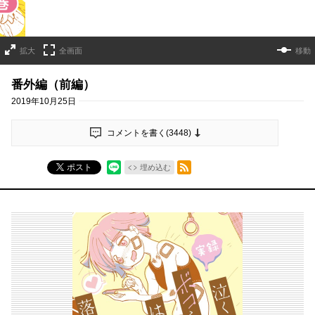
拡大
全画面
移動
番外編（前編）
2019年10月25日
コメントを書く(
3448
)
RSSフィード
ポスト
埋め込む