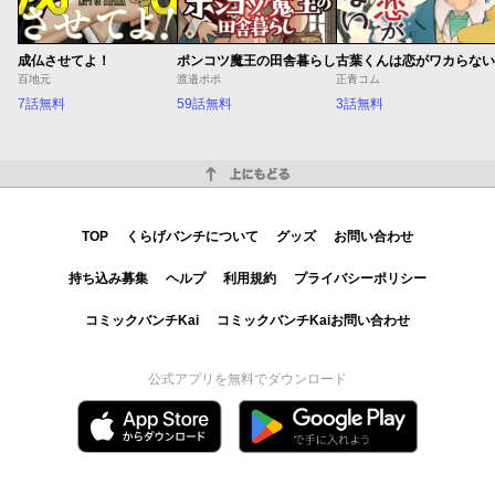
成仏させてよ！
ポンコツ魔王の田舎暮らし
古葉くんは恋がワカらない
百地元
渡邉ポポ
正青コム
7話無料
59話無料
3話無料
上にもどる
TOP
くらげバンチについて
グッズ
お問い合わせ
持ち込み募集
ヘルプ
利用規約
プライバシーポリシー
コミックバンチKai
コミックバンチKaiお問い合わせ
公式アプリを無料でダウンロード