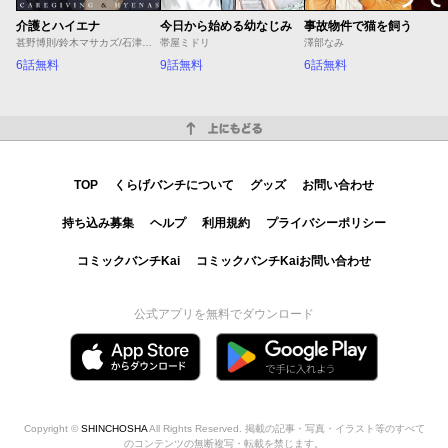
介護とハイエナ
今日から始める幼なじみ
事故物件で猫を飼う
甚野博則/鈴木マサカズ/石津のぞみ
帯屋ミドリ
澤部なみ
6話無料
9話無料
6話無料
上にもどる
TOP
くらげバンチについて
グッズ
お問い合わせ
持ち込み募集
ヘルプ
利用規約
プライバシーポリシー
コミックバンチKai
コミックバンチKaiお問い合わせ
公式アプリを無料でダウンロード
Copyright ©
SHINCHOSHA
All Rights Reserved. 掲載の記事・写真・イラスト等のすべて
のコンテンツの無断複写・転載を禁じます。