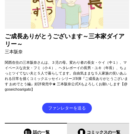
ご成長ありがとうございます～三本家ダイア
リー～
三本阪奈
関西在住の三本阪奈さんは、３児の母。変わり者の長女・ケイ（中１）、マ
イペースな次女・フミ（小４）、ヘタレボーイの長男・ユキ（年長）、ちょ
っとツイてない夫と５人で暮らしてます。自由気ままな５人家族の笑いあふ
れる日常を描くコミックエッセイ♪ シリーズ6弾『ご成長ありがとうございま
す おめでとう編』好評発売中★ 三本阪奈公式Xもよろしくお願いします【@
goseichoarigato】
ファンレターを送る
話の一覧
コミックス
の一覧