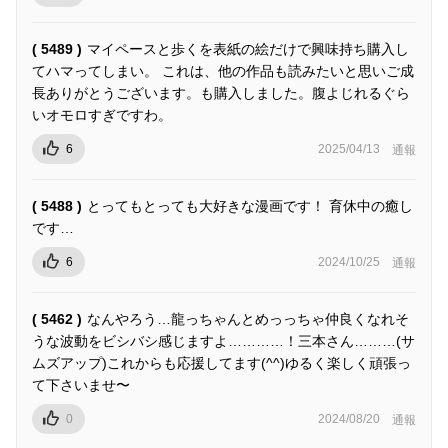
( 5489 )
マイペースと歩くを表紙の絵だけで興味持ち購入し
てハマってしまい。 これは、他の作品も読みたいと思いご成
長ありがとうございます。も購入しました。腹よじれるぐら
いオモロすぎですわ。
6
2025/04/13
通報
( 5488 )
とってもとっても大好きな漫画です！ 育休中の癒し
です…
6
2024/10/25
通報
( 5462 )
なんやろう…龍っちゃんとめっっちゃ仲良くなれそ
うな波動をビシバシ感じますよ…………！三本さん………(サ
ムズアップ)これからも応援してます(^^)ゆるく楽しく頑張っ
て下さいませ〜
0
2024/08/20
通報