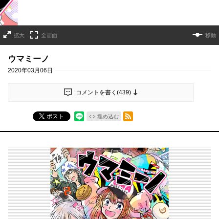
拡大
全画面
移動
ウマミーノ
2020年03月06日
コメントを書く(
439
)
RSSフィード
ポスト
埋め込む