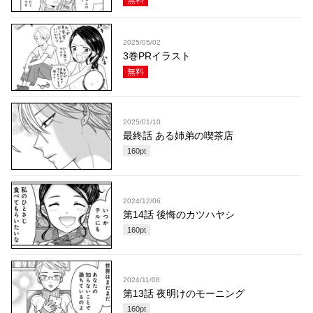
無料
2025/05/02
3巻PRイラスト
無料
2025/01/10
最終話 ある姉弟の喫茶店
160
pt
2024/12/06
第14話 後悔のカツハヤシ
160
pt
2024/11/08
第13話 夜明けのモーニング
160
pt