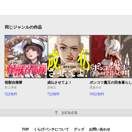
同じジャンルの作品
怪獣自衛隊
成仏させてよ！
ポンコツ魔王の田舎暮らし
井上淳哉
百地元
渡邉ポポ
5話無料
7話無料
59話無料
上にもどる
TOP
くらげバンチについて
グッズ
お問い合わせ