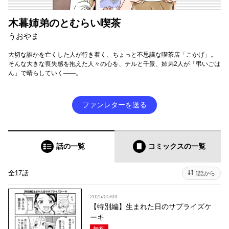
木暮姉弟のとむらい喫茶
うおやま
大切な誰かを亡くした人が行き着く、ちょっと不思議な喫茶店「こかげ」。
そんな大きな喪失感を抱えた人々の心を、テルと千景、姉弟2人が「弔いごは
ん」で晴らしていく――。
ファンレターを送る
話の一覧
コミックス
の一覧
全17話
1話から
2025/05/09
【特別編】生まれた日のサプライズケ
ーキ