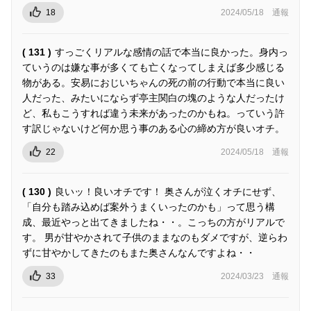
18
2024/05/18
通報
( 131 )
すっごくリアルな感情の話で本当に良かった。身内っ
ていうのは嫌な事が多くても亡くなってしまえば多少感じる
物がある。安易におじいちゃんの死の前の行動で本当に良い
人だった、みたいにならず亭主関白の塊のような人だったけ
ど、私もこうすれば違う未来があったのかもね。っていう許
す訳じゃないけど何か思う事のある心の締め方が良いオチ。
22
2024/05/18
通報
( 130 )
良いッ！良いオチです！ 奥さんが泣くオチにせず、
「自分も踏み込めば案外うまくいったのかも」って思う構
成、最近やっと出てきましたね・・。こっちの方がリアルで
す。 男が甘やかされて子供のままなのもダメですが、逆らわ
ずに甘やかしてきたのもまた奥さんなんですよね・・
33
2024/03/23
通報