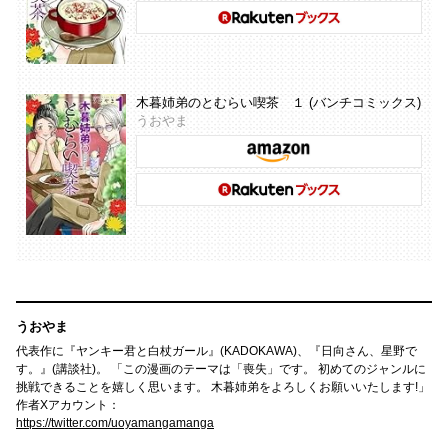
木暮姉弟のとむらい喫茶 １ (バンチコミックス)
うおやま
うおやま
代表作に『ヤンキー君と白杖ガール』(KADOKAWA)、『日向さん、星野で
す。』(講談社)。 「この漫画のテーマは「喪失」です。 初めてのジャンルに
挑戦できることを嬉しく思います。 木暮姉弟をよろしくお願いいたします!」
作者Xアカウント：
https://twitter.com/uoyamangamanga