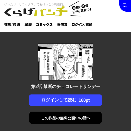
検索
火曜と
ゆったり、リラックス。でもけっこう刺激的。
くらげバンチ
金曜正
ログイン /
午に更
登録
新中！
連載/読
履
コミック
漫画
切
歴
ス
賞
第2話 禁断のチョコレートサンデー
ログインして読む
160pt
この作品の
無料公開中の話へ