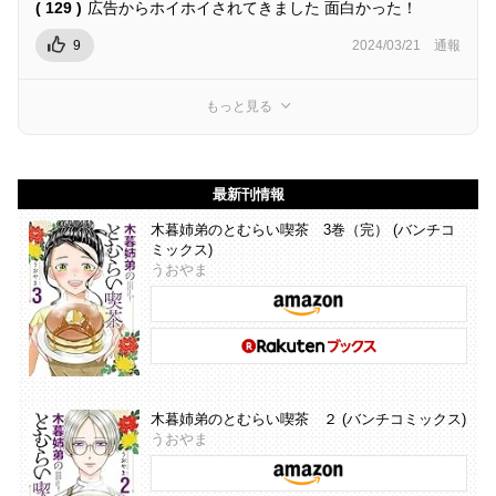
( 129 )
広告からホイホイされてきました 面白かった！
9
2024/03/21
通報
もっと見る
最新刊情報
木暮姉弟のとむらい喫茶 3巻（完） (バンチコ
ミックス)
うおやま
木暮姉弟のとむらい喫茶 ２ (バンチコミックス)
うおやま