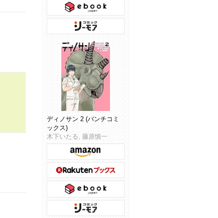
ディノサン 2 (バンチコミ
ックス)
木下いたる, 藤原慎一