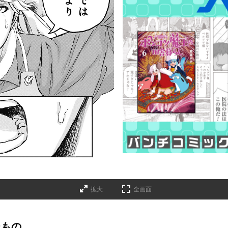
拡大
全画面
たもの