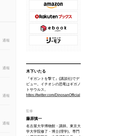
通報
通報
木下いたる
『ギガントを撃て』(講談社)でデ
ビュー。イチオシの恐竜はギガノ
トサウルス。
https://twitter.com/DinosanOfficial
通報
監修
藤原慎一
通報
名古屋大学博物館・講師。東京大
学大学院修了・博士(理学)。専門