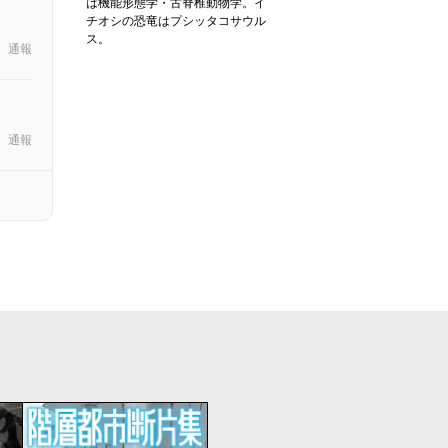
は機能形態学・古脊椎動物学。イ
チオシの恐竜はプシッタコサウル
ス。
通報
通報