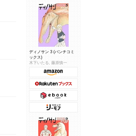
ディノサン 3 (バンチコミ
ックス)
木下いたる, 藤原慎一