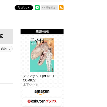
RSSフィード
ポスト
埋め込む
最新刊情報
覧
1話から
ディノサン 1 (BUNCH
COMICS)
木下いたる