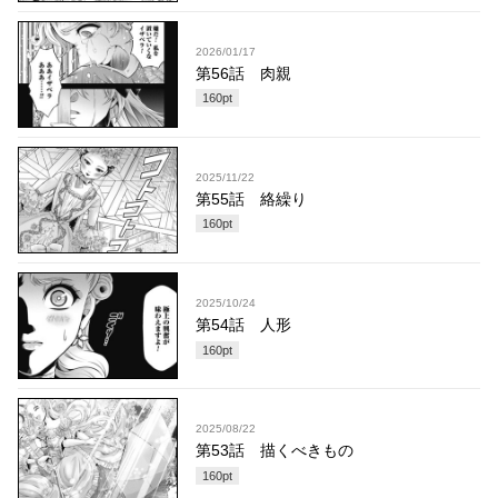
2026/01/17
第56話 肉親
160
pt
2025/11/22
第55話 絡繰り
160
pt
2025/10/24
第54話 人形
160
pt
2025/08/22
第53話 描くべきもの
160
pt