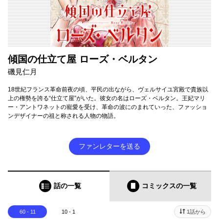
傾国の仕立て屋 ローズ・ベルタン
磯見仁月
18世紀フランス革命前夜の頃、平民の出ながら、ヴェルサイユ宮殿で貴族以
上の権勢を誇る“仕立て屋”がいた。彼女の名はローズ・ベルタン。王妃マリ
ー・アントワネットの寵愛を受け、革命の波にのまれていった、ファッショ
ンデザイナーの祖と称される人物の物語。
ファンレターを送る
話の一覧
コミックス
の一覧
60 - 11
10 - 1
1話から