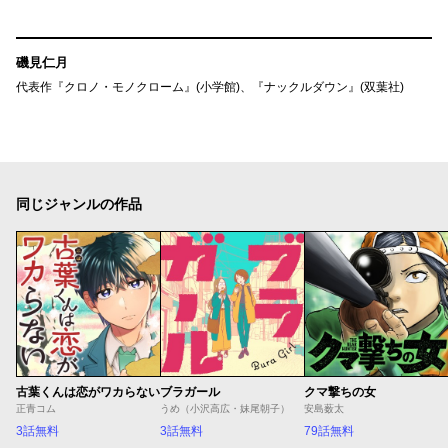
磯見仁月
代表作『クロノ・モノクローム』(小学館)、『ナックルダウン』(双葉社)
同じジャンルの作品
古葉くんは恋がワカらない
ブラガール
クマ撃ちの女
正青コム
うめ（小沢高広・妹尾朝子）
安島薮太
3話無料
3話無料
79話無料