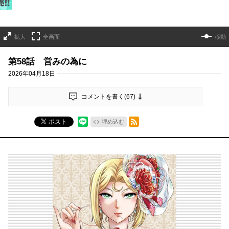
拡大
全画面
移動
第58話 営みの為に
2026年04月18日
コメントを書く(
67
)
RSSフィード
ポスト
埋め込む