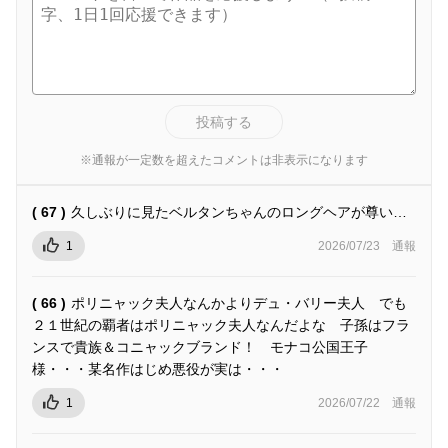
投稿する
※通報が一定数を超えたコメントは非表示になります
( 67 )
久しぶりに見たベルタンちゃんのロングヘアが尊い…
1
2026/07/23
通報
( 66 )
ポリニャック夫人なんかよりデュ・バリー夫人 でも
２１世紀の覇者はポリニャック夫人なんだよな 子孫はフラ
ンスで貴族＆コニャックブランド！ モナコ公国王子
様・・・某名作はじめ悪役が実は・・・
1
2026/07/22
通報