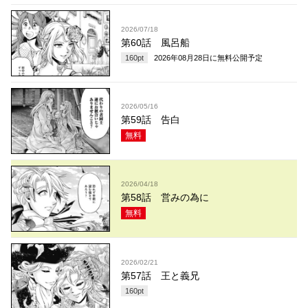
2026/07/18
第60話 風呂船
160
pt
2026年08月28日
に無料公開予定
2026/05/16
第59話 告白
無料
2026/04/18
第58話 営みの為に
無料
2026/02/21
第57話 王と義兄
160
pt