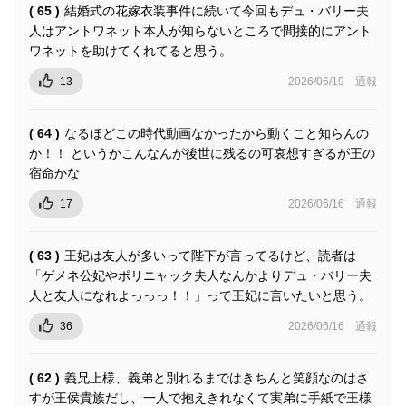
( 65 )
結婚式の花嫁衣装事件に続いて今回もデュ・バリー夫
人はアントワネット本人が知らないところで間接的にアント
ワネットを助けてくれてると思う。
13
2026/06/19
通報
( 64 )
なるほどこの時代動画なかったから動くこと知らんの
か！！ というかこんなんが後世に残るの可哀想すぎるが王の
宿命かな
17
2026/06/16
通報
( 63 )
王妃は友人が多いって陛下が言ってるけど、読者は
「ゲメネ公妃やポリニャック夫人なんかよりデュ・バリー夫
人と友人になれよっっっ！！」って王妃に言いたいと思う。
36
2026/06/16
通報
( 62 )
義兄上様、義弟と別れるまではきちんと笑顔なのはさ
すが王侯貴族だし、一人で抱えきれなくて実弟に手紙で王様