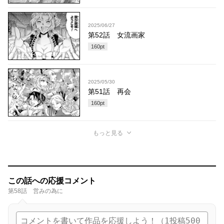
2025/06/27
第52話 女流画家
160
pt
2025/05/30
第51話 再会
160
pt
もっと見る
この話への応援コメント
第58話 営みの為に