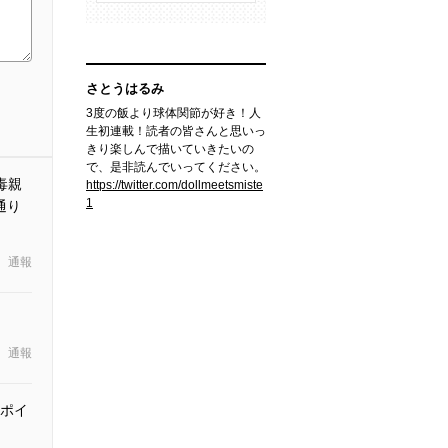
さとうはるみ
3度の飯より球体関節が好き！人
生初連載！読者の皆さんと思いっ
きり楽しんで描いていきたいの
で、是非読んでいってください。
毒親
https://twitter.com/dollmeetsmiste
1
通り
通報
通報
ポイ