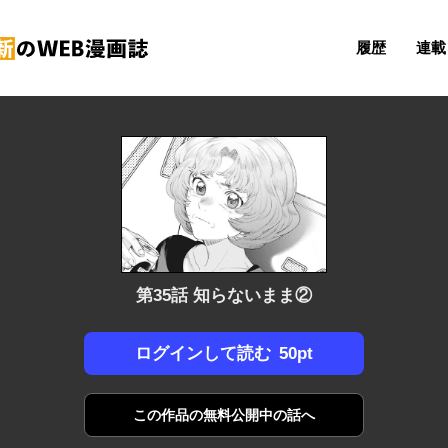
履歴
連載 
第35話 知らないまま②
50pt
ログインして読む
この作品の
無料公開中の話へ