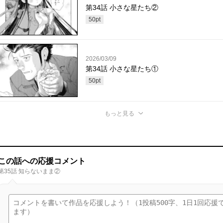
第34話 小さな星たち②
50
pt
2026/03/09
第34話 小さな星たち①
50
pt
もっと見る
この話への応援コメント
第35話 知らないまま②