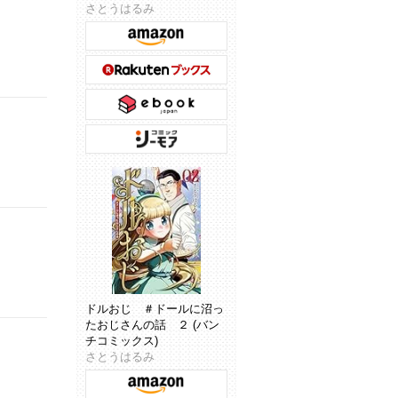
さとうはるみ
ドルおじ ＃ドールに沼っ
たおじさんの話 ２ (バン
チコミックス)
さとうはるみ