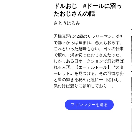
ドルおじ #ドールに沼っ
たおじさんの話
さとうはるみ
矛橋真澄は42歳のサラリーマン。会社
で部下からは疎まれ、恋人もおらず、
これといった趣味もない。日々の仕事
で疲れ、渇き切ったおじさんだった。
しかしある日オークションで幻と呼ば
れる人形、【エーテルドール】〝スタ
ーレット〟を見つける。その可憐な姿
と星の輝きを秘めた瞳に一目惚れし、
気付けば競りに参加しており…。
ファンレターを送る