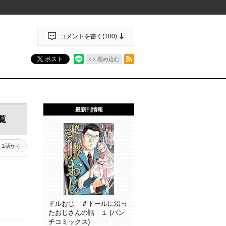
コメントを書く(
100
)
RSSフィード
ポスト
埋め込む
最新刊情報
覧
1話から
ドルおじ ＃ドールに沼っ
たおじさんの話 １ (バン
チコミックス)