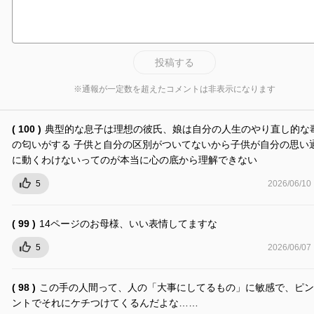
投稿する
※通報が一定数を超えたコメントは非表示になります
( 100 )
典型的な息子は理想の彼氏、娘は自分の人生のやり直し的な
の匂いがする 子供と自分の区別がついてないから子供が自分の思い
に動くわけないってのが本当に心の底から理解できない
5
2026/06/10
( 99 )
14ページのお母様、いい表情してますな
5
2026/06/07
( 98 )
この手の人間って、人の「大事にしてるもの」に敏感で、ピン
ントでそれにケチつけてくるんだよな……