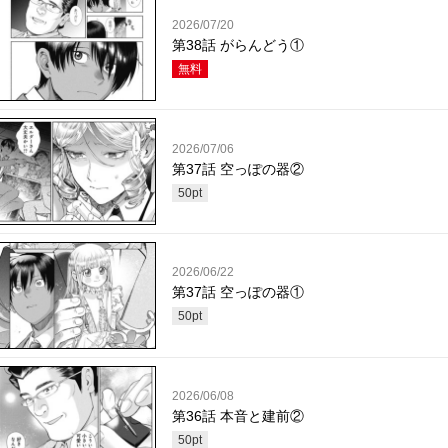
2026/07/20
第38話 がらんどう①
無料
2026/07/06
第37話 空っぽの器②
50
pt
2026/06/22
第37話 空っぽの器①
50
pt
2026/06/08
第36話 本音と建前②
50
pt