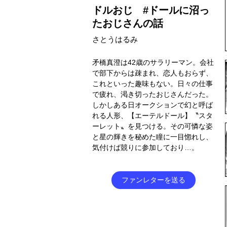
ドルおじ #ドールに沼っ
たおじさんの話
さとうはるみ
矛橋真澄は42歳のサラリーマン。会社
で部下からは疎まれ、恋人もおらず、
これといった趣味もない。日々の仕事
で疲れ、渇き切ったおじさんだった。
しかしある日オークションで幻と呼ば
れる人形、【エーテルドール】〝スタ
ーレット〟を見つける。その可憐な姿
と星の輝きを秘めた瞳に一目惚れし、
気付けば競りに参加しており…。
ファンレターを送る