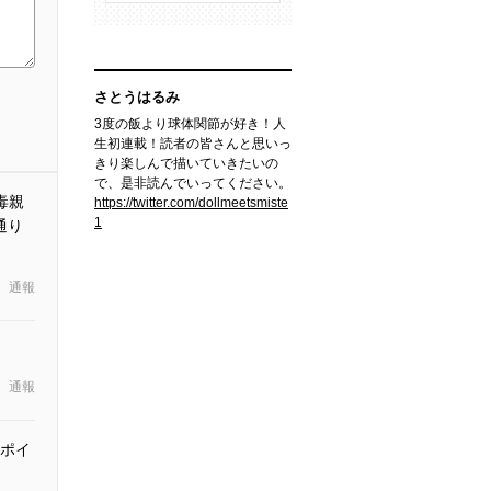
さとうはるみ
3度の飯より球体関節が好き！人
生初連載！読者の皆さんと思いっ
きり楽しんで描いていきたいの
で、是非読んでいってください。
毒親
https://twitter.com/dollmeetsmiste
1
通り
通報
通報
ポイ