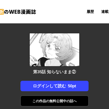
履歴
連載 
第35話 知らないまま②
50pt
ログインして読む
この作品の
無料公開中の話へ