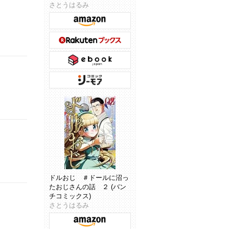
さとうはるみ
ドルおじ ＃ドールに沼っ
たおじさんの話 ２ (バン
チコミックス)
さとうはるみ