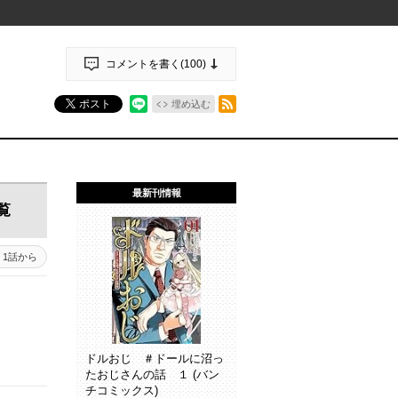
コメントを書く(
100
)
RSSフィード
ポスト
埋め込む
最新刊情報
覧
1話から
ドルおじ ＃ドールに沼っ
たおじさんの話 １ (バン
チコミックス)