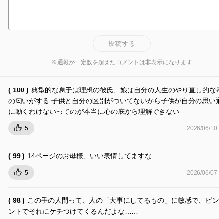
投稿する
※通報が一定数を超えたコメントは非表示になります
( 100 )
典型的な息子は理想の彼氏、娘は自分の人生のやり直し的な
の匂いがする 子供と自分の区別がついてないから子供が自分の思い
に動くわけないってのが本当に心の底から理解できない
5
2026/06/10
( 99 )
14ページのお母様、いい表情してますな
5
2026/06/07
( 98 )
この手の人間って、人の「大事にしてるもの」に敏感で、ピン
ントでそれにケチつけてくるんだよな……