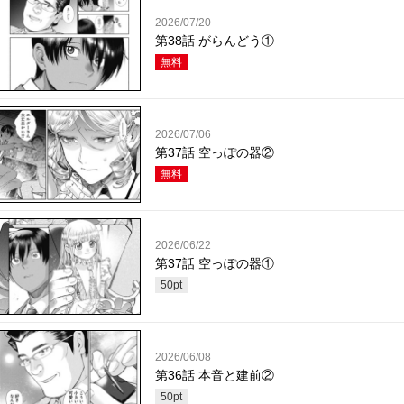
2026/07/20
第38話 がらんどう①
無料
2026/07/06
第37話 空っぽの器②
無料
2026/06/22
第37話 空っぽの器①
50
pt
2026/06/08
第36話 本音と建前②
50
pt