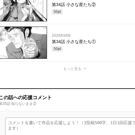
第34話 小さな星たち②
50
pt
2026/03/09
第34話 小さな星たち①
50
pt
もっと見る
この話への応援コメント
第35話 知らないまま②