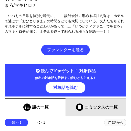
まろ/マキヒロチ
「いつもの日常を特別な時間に」――設計会社に勤める塩川史香は、ホテル
で過ごす「おひとりさま」の時間をとても大切にしている。友人たちもそれ
ぞれホテルに対するこだわりがあって……『いつかティファニーで朝食を』
のマキヒロチが描く、ホテルを巡って彩られる様々な物語――！！
ファンレターを送る
読んで10ptゲット！ 対象作品
無料の対象話を最後まで読むともらえる！
対象話を読む
話の一覧
コミックス
の一覧
90 - 41
40 - 1
1話から