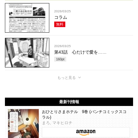
2026/03/25
コラム
無料
2026/03/25
第43話 心だけで愛を……
160
pt
もっと見る
最新刊情報
おひとりさまホテル 9巻 (バンチコミックスコ
ラル)
まろ, マキヒロチ