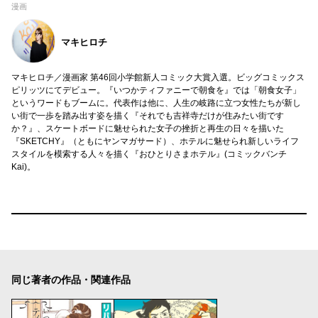
漫画
マキヒロチ
マキヒロチ／漫画家 第46回小学館新人コミック大賞入選。ビッグコミックス
ピリッツにてデビュー。『いつかティファニーで朝食を』では「朝食女子」
というワードもブームに。代表作は他に、人生の岐路に立つ女性たちが新し
い街で一歩を踏み出す姿を描く『それでも吉祥寺だけが住みたい街です
か？』、スケートボードに魅せられた女子の挫折と再生の日々を描いた
『SKETCHY』（ともにヤンマガサード）、ホテルに魅せられ新しいライフ
スタイルを模索する人々を描く『おひとりさまホテル』(コミックバンチ
Kai)。
同じ著者の作品・関連作品