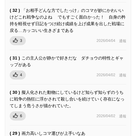
( 32 )
「お相手どんな方でしたっけ」のコマが妙にかわいい
けどこれ戦争なのよね でもすごく面白かった！ 自身の矜
持を軽視せず日記をつけ続け成績を上げ成果を出した戦場に
戻る…カッコいい生きざまである
3
2026/04/04
通報
( 31 )
この主人公が静かで好きだな ダチョウの特性とギャ
ップがある
4
2026/04/02
通報
( 30 )
擬人化された動物にしているけど知らず知らずのうち
に戦争の熱狂に浮かされて殺し合いを続けていく存在になっ
てしまう危うさが描かれていた。
6
2026/04/02
通報
( 29 )
画力高いしコマ運びが上手いなあ