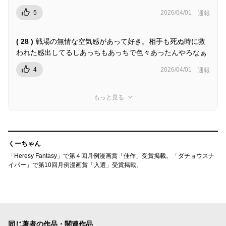
5
2026/04/01
通報
( 28 )
戦場の無情な空気感があって好き。相手も死ぬ時に救
われた感出してるしあっちもあっちで色々あったんやろなぁ
4
2026/04/01
通報
もっと見る
くーちゃん
「Heresy Fantasy」で第４回月例漫画賞「佳作」受賞掲載。「ダチョウスナ
イパー」で第10回月例漫画賞「入選」受賞掲載。
同じ著者の作品・関連作品