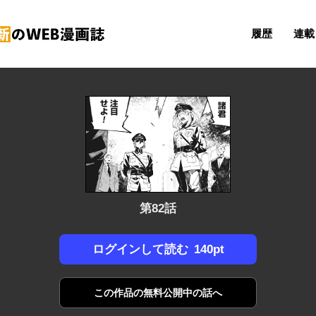
履歴
連載 
第82話
140pt
ログインして読む
この作品の
無料公開中の話へ