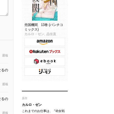
売国機関 13巻 (バンチコ
ミックス)
カルロ・ゼン, 品佳直
通報
なるの
通報
なるの
原作
カルロ・ゼン
これまでのお仕事は、『幼女戦
通報