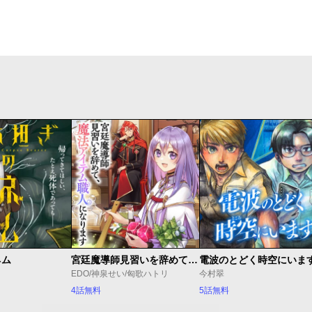
ネム
宮廷魔導師見習いを辞めて、魔法アイテム職人になります
電波のとどく時空にいま
EDO/神泉せい/匈歌ハトリ
今村翠
4話無料
5話無料