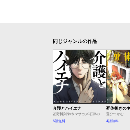
同じジャンルの作品
介護とハイエナ
死体担ぎの
甚野博則/鈴木マサカズ/石津のぞみ
選分つかむ
6話無料
4話無料