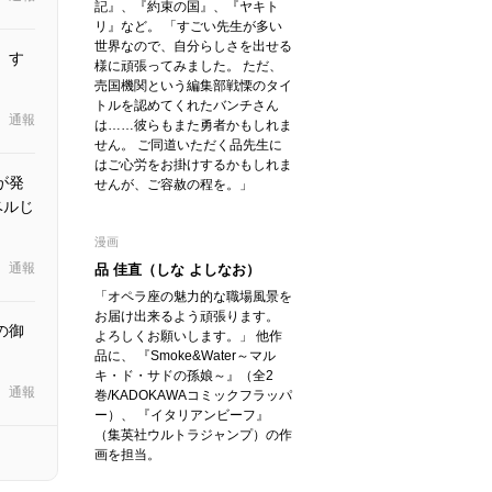
記』、『約束の国』、『ヤキト
リ』など。 「すごい先生が多い
世界なので、自分らしさを出せる
、す
様に頑張ってみました。 ただ、
売国機関という編集部戦慄のタイ
トルを認めてくれたバンチさん
通報
は……彼らもまた勇者かもしれま
せん。 ご同道いただく品先生に
はご心労をお掛けするかもしれま
が発
せんが、ご容赦の程を。」
ベルじ
漫画
通報
品 佳直（しな よしなお）
「オペラ座の魅力的な職場風景を
お届け出来るよう頑張ります。
の御
よろしくお願いします。」 他作
品に、 『Smoke&Water～マル
キ・ド・サドの孫娘～』（全2
通報
巻/KADOKAWAコミックフラッパ
ー）、 『イタリアンビーフ』
（集英社ウルトラジャンプ）の作
画を担当。