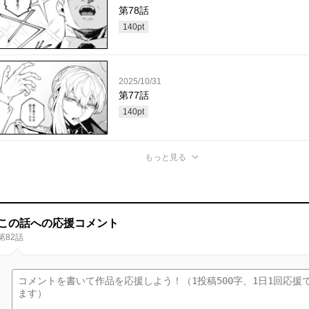
第78話
140
pt
2025/10/31
第77話
140
pt
もっと見る
この話への応援コメント
第82話