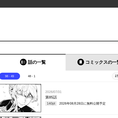
話の一覧
コミックス
の一
98 - 49
48 - 1
2026/07/31
第85話
140
pt
2026年08月28日
に無料公開予定