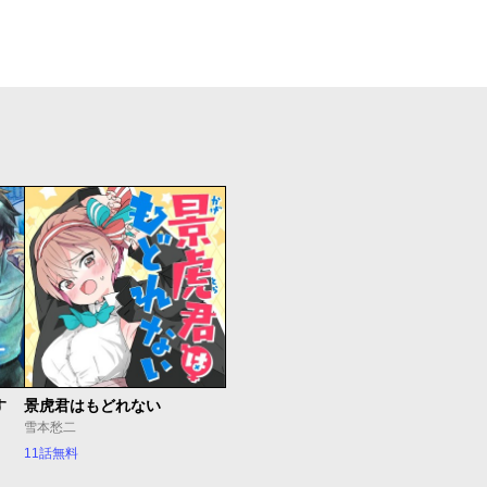
す
景虎君はもどれない
雪本愁二
11話無料