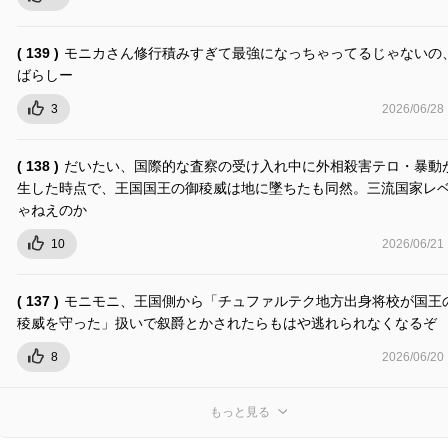
( 139 )
モニカさん修行積みすぎて最強になっちゃってるじゃないの
ばらしー
3
2026/06/28
( 138 )
だいたい、国際的な査察の受け入れ中に外相殺害テロ・暴動
生した時点で、王国国王の御稜威は地に墜ちたも同然。三流国家レ
ゃねえのか
10
2026/06/21
( 137 )
モニモニ、王国側から「チュファルテク地方出身将校が国王
稜威を守った」扱いで叙爵とかされたらもはや逃れられなくなるぞ
8
2026/06/20
もっと見る