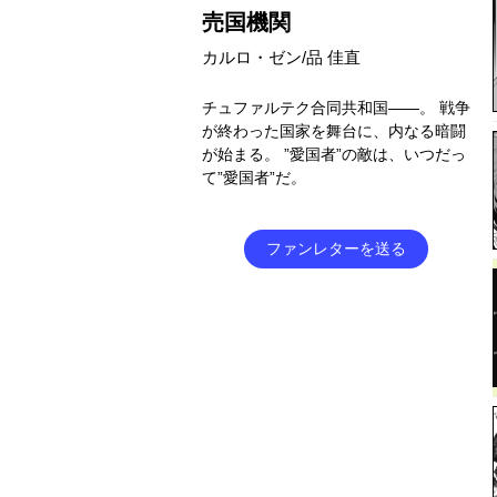
売国機関
カルロ・ゼン/品 佳直
チュファルテク合同共和国――。 戦争
が終わった国家を舞台に、内なる暗闘
が始まる。 ”愛国者”の敵は、いつだっ
て”愛国者”だ。
ファンレターを送る