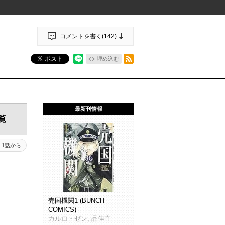
コメントを書く(
142
)
RSSフィード
ポスト
埋め込む
最新刊情報
覧
1話から
売国機関1 (BUNCH
COMICS)
カルロ・ゼン, 品佳直