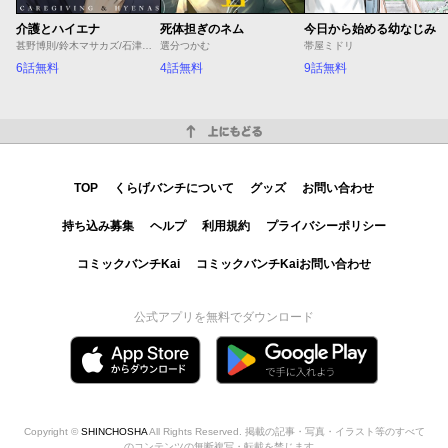
介護とハイエナ
死体担ぎのネム
今日から始める幼なじみ
甚野博則/鈴木マサカズ/石津のぞみ
選分つかむ
帯屋ミドリ
6話無料
4話無料
9話無料
上にもどる
TOP
くらげバンチについて
グッズ
お問い合わせ
持ち込み募集
ヘルプ
利用規約
プライバシーポリシー
コミックバンチKai
コミックバンチKaiお問い合わせ
公式アプリを無料でダウンロード
Copyright ©
SHINCHOSHA
All Rights Reserved. 掲載の記事・写真・イラスト等のすべて
のコンテンツの無断複写・転載を禁じます。