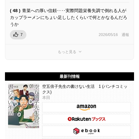
( 48 )
青菜への厚い信頼‥‥実際問題栄養失調で倒れる人が
カップラーメンにちょい足ししたくらいで何とかなるんだろ
うか
7
2026/05/16
通報
もっと見る
最新刊情報
空五倍子先生の書けない生活 1 (バンチコミッ
クス)
本田