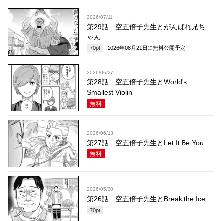
2026/07/11
第29話 空五倍子先生とがんばれ兄ち
ゃん
70
pt
2026年08月21日
に無料公開予定
2026/06/27
第28話 空五倍子先生とWorld's
Smallest Violin
無料
2026/06/13
第27話 空五倍子先生とLet It Be You
無料
2026/05/30
第26話 空五倍子先生とBreak the Ice
70
pt