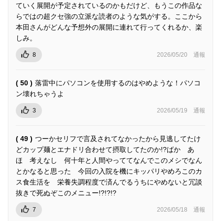
ていく展開が予定されているのかもだけど、もうこの作品な
らではの超クセ強の立派な読者のような気がする。ここから
本田さんがどんな予想外の展開に連れて行ってくれるか、楽
しみ。
8
2026/05/20
通報
( 50 )
落雷中にパソコンを使用するのはやめような！パソコ
ン壊れちゃうよ
3
2026/05/19
通報
( 49 )
つーかセリフで言及されてなかったから見逃してたけ
どカップ麺とエナドリ合わせて摂取してたのか!?ばか あ
ほ 考えなし 何十年と人間やっててなんでこのメシでなん
とかなると思った 今回の入院を機にキッパリやめろこのカ
ス食生活を 栄養失調程度で済んでるうちにやめないと冗談
抜きで死ぬぞこのメニュー!?!?!?
7
2026/05/18
通報