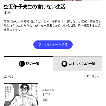
空五倍子先生の書けない生活
本田
老舗出版社・白鯨社（はくげいしゃ）を舞台に、 書けない小説家・空五倍子
唯生（うつぶしただお）がもう一度書くために七転八倒、暗中模索する出版
業界コメディ。
ファンレターを送る
話の一覧
コミックス
の一覧
全32話
1話から
2026/08/01
オマケ
0
pt