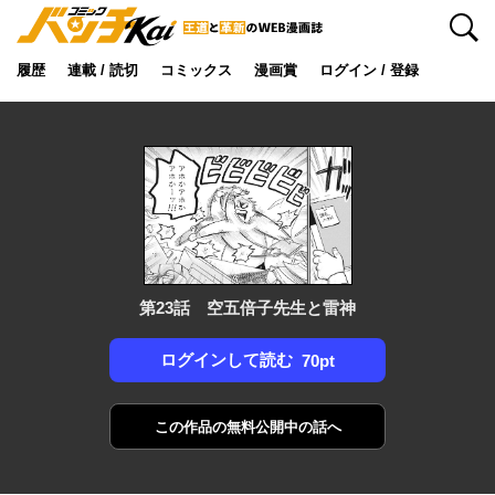
検索
履歴
連載 / 読切
コミックス
漫画賞
ログイン / 登録
第23話 空五倍子先生と雷神
ログインして読む
70pt
この作品の
無料公開中の話へ