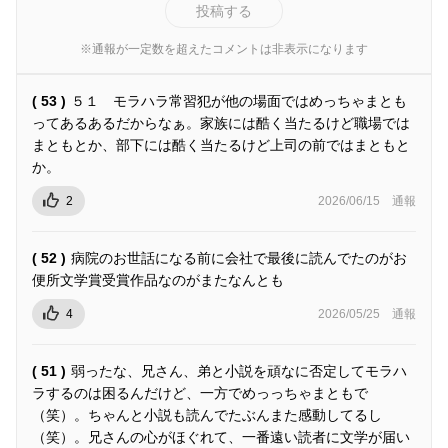
投稿する
※通報が一定数を超えたコメントは非表示になります
( 53 )
５１ モラハラ常習犯が他の場面ではめっちゃまとも
ってあるあるだからなぁ。家族には酷く当たるけど職場では
まともとか、部下には酷く当たるけど上司の前ではまともと
か。
2
2026/06/15
通報
( 52 )
病院のお世話になる前に会社で最後に読んでたのがお
便所文学賞受賞作品なのがまたなんとも
4
2026/05/25
通報
( 51 )
弱ったな、兄さん、弟と小説を頑なに否定してモラハ
ラするのは困るんだけど、一方でめっっちゃまともで
（笑）。ちゃんと小説も読んでたぶんまた感動してるし
（笑）。兄さんの心がほぐれて、一番遠い読者に文学が届い