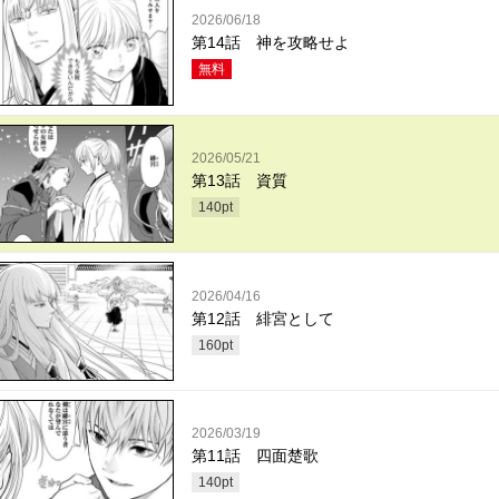
2026/06/18
第14話 神を攻略せよ
無料
2026/05/21
第13話 資質
140
pt
2026/04/16
第12話 緋宮として
160
pt
2026/03/19
第11話 四面楚歌
140
pt