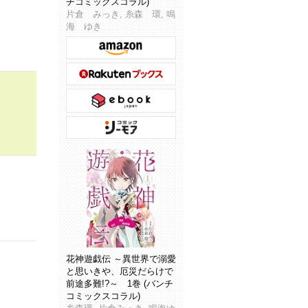
チコミックスコラル)
片倉 みっき, 糸森 環, 鳴
海 ゆき
花神遊戯伝 ～異世界で溺愛
と思いきや、厄災だらけで
前途多難!?～ 1巻 (バンチ
コミックスコラル)