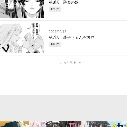
第8話 滸楽の娘
160
pt
2026/02/12
第7話 碁子ちゃん召喚!?
140
pt
もっと見る