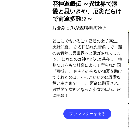
花神遊戯伝 ～異世界で溺
愛と思いきや、厄災だらけ
で前途多難!?～
片倉みっき/糸森環/鳴海ゆき
どこにでもいるごく普通の女子高生、
天野知夏。 ある日訪れた雪祭りで、謎
の美青年に異世界へと飛ばされてしま
う。 訪れたのは神々が人と共存し、特
別な力をもつ緋宮によって守られた国
『蒸槻』。 何もわからない知夏を助け
てくれたのは、かっこいいのに暴君な
飼い主さまで――。 運命に翻弄され、
異世界で女神となった少女の伝説、遂
に開幕!!
ファンレターを送る