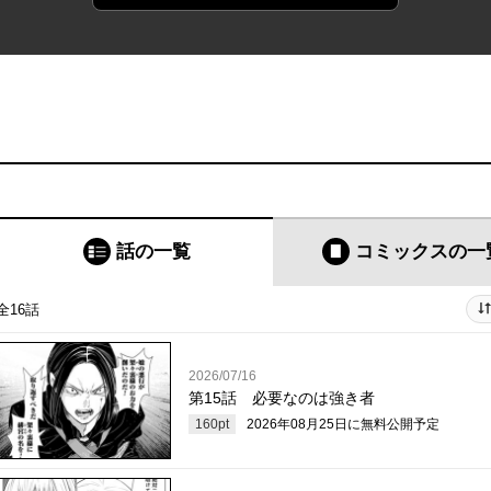
話の一覧
コミックス
の一
全16話
2026/07/16
第15話 必要なのは強き者
160
pt
2026年08月25日
に無料公開予定