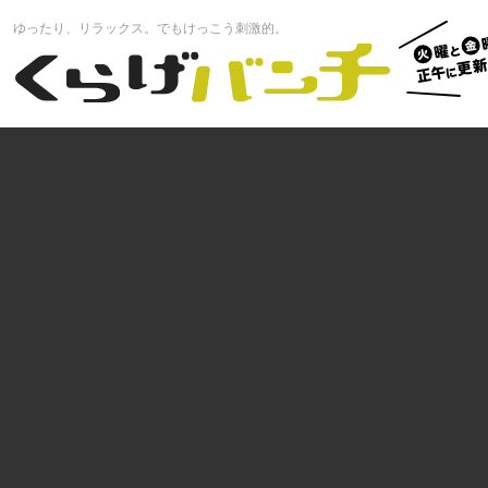
火曜と
ゆったり、リラックス。でもけっこう刺激的。
曜正午
くらげバンチ
更新中