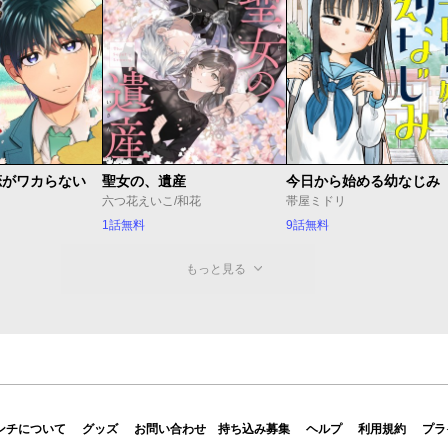
恋がワカらない
聖女の、遺産
今日から始める幼なじみ
六つ花えいこ/和花
帯屋ミドリ
1話無料
9話無料
もっと見る
ンチについて
グッズ
お問い合わせ
持ち込み募集
ヘルプ
利用規約
プラ