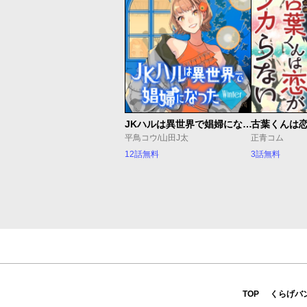
JKハルは異世界で娼婦になった Winter
古葉くんは
平鳥コウ/山田J太
正青コム
12話無料
3話無料
TOP
くらげバ