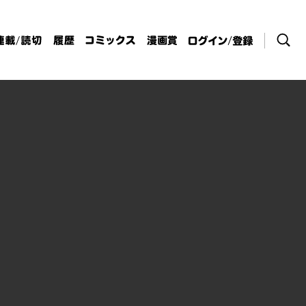
検索
連載/読切
履歴
コミックス
漫画賞
ログイン / 登
録