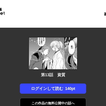
金
に
！
第13話 資質
140pt
ログインして読む
この作品の
無料公開中の話へ