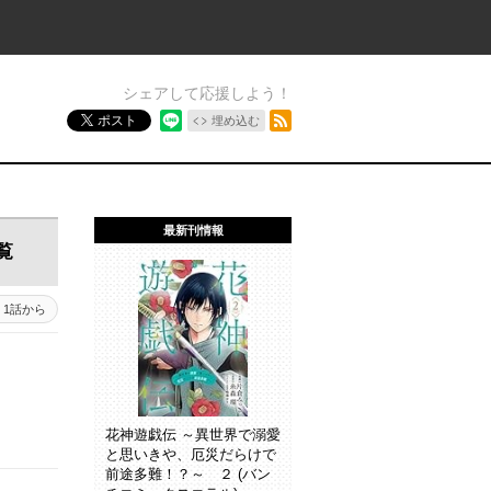
シェアして応援しよう！
RSSフィード
ポスト
埋め込む
最新刊情報
覧
1話から
花神遊戯伝 ～異世界で溺愛
と思いきや、厄災だらけで
前途多難！？～ ２ (バン