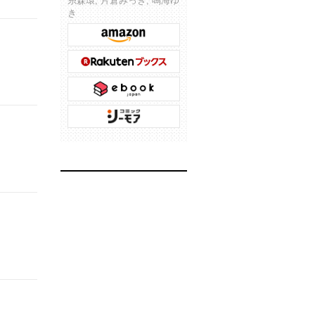
糸森環, 片倉みっき, 鳴海ゆ
き