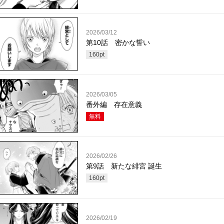
2026/03/12
第10話 密かな誓い
160
pt
2026/03/05
番外編 存在意義
無料
2026/02/26
第9話 新たな緋宮 誕生
160
pt
2026/02/19