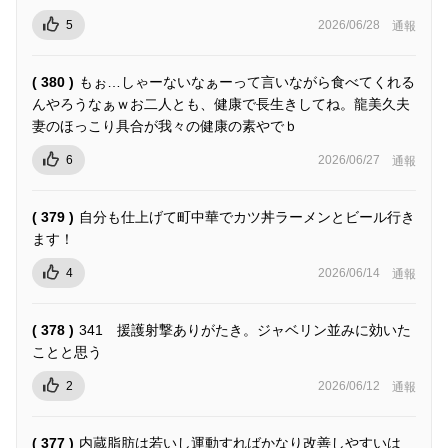
5
2026/06/28
通報
( 380 )
もぉ…しゃーないなぁーって言いながら食べてくれる
んやろうなぁｗお二人とも、健康で長生きしてね。龍美久夫
妻のほっこり具合が我々の健康の素やでｂ
6
2026/06/27
通報
( 379 )
自分も仕上げて町中華でカツ丼ラーメンとビール行き
ます！
4
2026/06/14
通報
( 378 )
341 援護射撃ありがたき。ジャベリン並みに効いた
ことと思う
2
2026/06/12
通報
( 377 )
内蔵脂肪は若いし運動すればかなり改善しやすいは