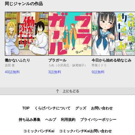
同じジャンルの作品
働かないふたり
ブラガール
今日から始める幼なじみ
吉田 覚
うめ（小沢高広・妹尾朝子）
帯屋ミドリ
40話無料
3話無料
9話無料
上にもどる
TOP
くらげバンチについて
グッズ
お問い合わせ
持ち込み募集
ヘルプ
利用規約
プライバシーポリシー
コミックバンチKai
コミックバンチKaiお問い合わせ