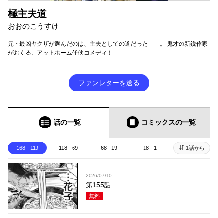
極主夫道
おおのこうすけ
元・最凶ヤクザが選んだのは、主夫としての道だった――。 鬼才の新鋭作家
がおくる、アットホーム任侠コメディ！
ファンレターを送る
話の一覧
コミックス
の一覧
168 - 119
118 - 69
68 - 19
18 - 1
1話から
2026/07/10
第155話
無料