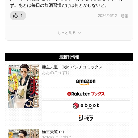
ず。あとは毎日の飲酒習慣だけは何とかしないと。
4
2026/06/12
通報
もっと見る
最新刊情報
極主夫道 1巻: バンチコミックス
おおのこうすけ
極主夫道 (2)
おおの こうすけ