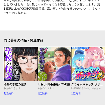
今回が初連載で緊張している旨を飼ってる柴犬に伝えた所、すごいキョトン
としていました。もし気に入ってもらえたら応援よろしくお願いします。 第
13回Rookie@GOGO奨励賞受賞。高い画力と独特な笑いのセンスで、ネット
でも注目を集める。
同じ著者の作品・関連作品
今風の学校の怪談
ぶらり♪田舎路線バスの旅
クライムキャッチ ポリキュア☆
おおのこうすけ
おおのこうすけ
助野嘉昭/らふすけっち/おおのこうすけ
1話無料
1話無料
1話無料