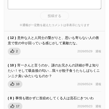
投稿する
※通報が一定数を超えたコメントは非表示になります
( 12 )
意外な人と人同士の繋がりと、思いも寄らない人の善
意で世の中が回っている感じがして素敵だな。
2
2026/05/29
通報
( 10 )
宵一さんと言うのか。謎のお兄さんの詳細が早よ知り
たい！そして吸血後の匂い…我々が餃子食うたらしばらくニ
ンニク臭いみたいなものか？
10
2026/05/24
通報
( 8 )
事情も聴かずに首絞めしてくる人は流石にきついわ
17
2026/05/23
通報