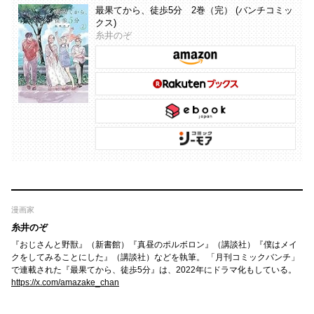
最果てから、徒歩5分 2巻（完） (バンチコミッ
クス)
糸井のぞ
漫画家
糸井のぞ
『おじさんと野獣』（新書館）『真昼のポルボロン』（講談社）『僕はメイ
クをしてみることにした』（講談社）などを執筆。 「月刊コミックバンチ」
で連載された『最果てから、徒歩5分』は、2022年にドラマ化もしている。
https://x.com/amazake_chan