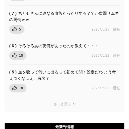
( 7 )
ちとせさんに連なる血族だったりする？てか次回サムネ
の罵倒ｗｗ
5
2026/05/23
通報
( 6 )
そろそろあの夜何があったのか教えて・・・
10
2026/05/22
通報
( 5 )
血を吸って匂いに出るって初めて聞く設定だわ よう考
えつくな…え、有名？
18
2026/05/22
通報
もっと見る
最新刊情報