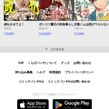
成仏させてよ！
ポンコツ魔王の田舎暮らし
古葉くんは恋がワカらない
百地元
渡邉ポポ
正青コム
7話無料
59話無料
3話無料
上にもどる
TOP
くらげバンチについて
グッズ
お問い合わせ
持ち込み募集
ヘルプ
利用規約
プライバシーポリシー
コミックバンチKai
コミックバンチKaiお問い合わせ
公式アプリを無料でダウンロード