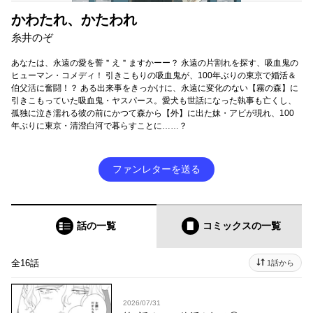
かわたれ、かたわれ
糸井のぞ
あなたは、永遠の愛を誓＂え＂ますかーー？ 永遠の片割れを探す、吸血鬼の
ヒューマン・コメディ！ 引きこもりの吸血鬼が、100年ぶりの東京で婚活＆
伯父活に奮闘！？ ある出来事をきっかけに、永遠に変化のない【霧の森】に
引きこもっていた吸血鬼・ヤスパース。愛犬も世話になった執事も亡くし、
孤独に泣き濡れる彼の前にかつて森から【外】に出た妹・アビが現れ、100
年ぶりに東京・清澄白河で暮らすことに……？
ファンレターを送る
話の一覧
コミックス
の一覧
全16話
1話から
2026/07/31