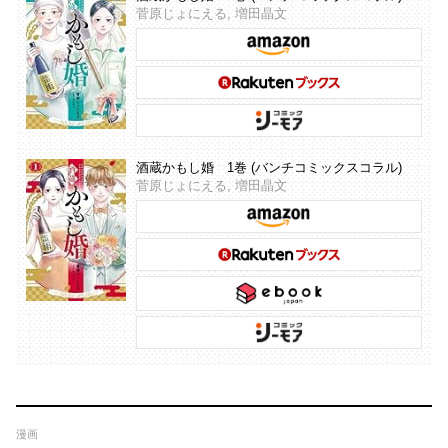
菅原じょにえる, 増田晶文
酒蔵かもし婚 1巻 (バンチコミックスコラル)
菅原じょにえる, 増田晶文
漫画