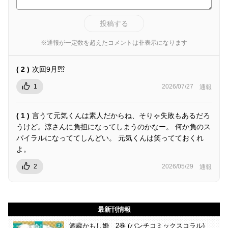
投稿する
※通報が一定数を超えたコメントは非表示になります
( 2 )
次回9月⁉︎⁉︎
1
2026/07/27
通報
( 1 )
言うて元気くんは素人だからね、そりゃ失敗もあるだろ
うけど。涼さんに負担になってしまうのかなー。 何か負のス
パイラルになっててしんどい。 元気くんは笑ってておくれ
よ。
2
2026/05/29
通報
最新刊情報
酒蔵かもし婚 2巻 (バンチコミックスコラル)