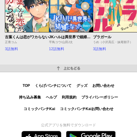
古葉くんは恋がワカらない
JKハルは異世界で娼婦になった Winter
ブラガール
正青コム
平鳥コウ/山田J太
うめ（小沢高広・妹尾朝子）
3話無料
12話無料
3話無料
上にもどる
TOP
くらげバンチについて
グッズ
お問い合わせ
持ち込み募集
ヘルプ
利用規約
プライバシーポリシー
コミックバンチKai
コミックバンチKaiお問い合わせ
公式アプリを無料でダウンロード