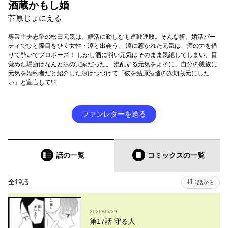
酒蔵かもし婚
菅原じょにえる
専業主夫志望の松田元気は、婚活に勤しむも連戦連敗。そんな折、婚活パー
ティでひと際目をひく女性・涼と出会う。 涼に惹かれた元気は、酒の力を借
りて勢いでプロポーズ！ しかし酒に弱い元気はそのまま気絶してしまい、目
覚めた場所はなんと涼の実家だった。 混乱する元気をよそに、自分の親族に
元気を婚約者だと紹介した涼はつづけて「彼を鮎原酒造の次期蔵元にした
い」と宣言して!?
ファンレターを送る
話の一覧
コミックス
の一覧
全19話
1話から
2026/05/29
第17話 守る人