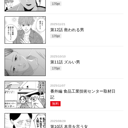
170
pt
2025/11/21
第12話 救われる男
170
pt
2025/10/10
第11話 ズルい男
170
pt
2025/11/07
番外編 食品工業技術センター取材日
記
無料
2025/08/29
第10話 本音を言う女