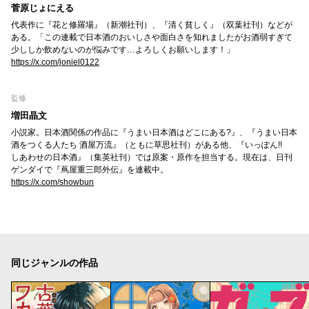
菅原じょにえる
代表作に『花と修羅場』（新潮社刊）、『清く貧しく』（双葉社刊）などが
ある。「この連載で日本酒のおいしさや面白さを知れましたがお酒弱すぎて
少ししか飲めないのが悩みです…よろしくお願いします！」
https://x.com/joniel0122
監修
増田晶文
小説家。日本酒関係の作品に『うまい日本酒はどこにある?』、『うまい日本
酒をつくる人たち 酒屋万流』（ともに草思社刊）がある他、『いっぽん!!
しあわせの日本酒』（集英社刊）では原案・原作を担当する。現在は、日刊
ゲンダイで『蔦屋重三郎外伝』を連載中。
https://x.com/showbun
同じジャンルの作品