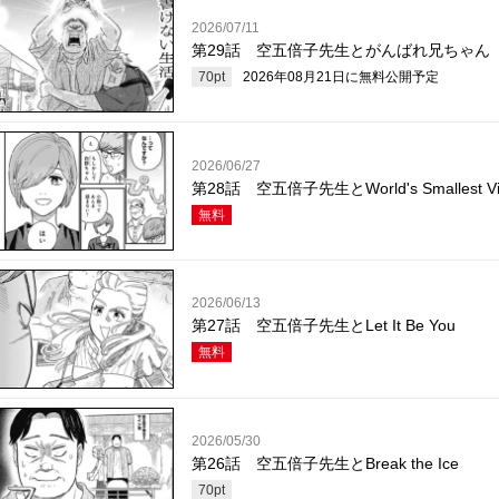
2026/07/11
第29話 空五倍子先生とがんばれ兄ちゃん
70
pt
2026年08月21日
に無料公開予定
2026/06/27
第28話 空五倍子先生とWorld's Smallest Vio
無料
2026/06/13
第27話 空五倍子先生とLet It Be You
無料
2026/05/30
第26話 空五倍子先生とBreak the Ice
70
pt