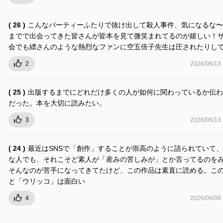
( 26 )
こんなパーティーふたりで抜け出して殺人事件、気になるな〜
までで出会ってきた皆さんが皆本を見て微笑まれてるのが嬉しい！
会でも縹さんのような熱烈なファンに空五倍子先生は圧されたりし
2
2026/06/13
( 25 )
出版するまでにどれだけ多くの人が如何に関わっているか伝わ
だった。本を大切に読みたい。
3
2026/06/13
( 24 )
最近はSNSで「創作」することが崇高のように語られていて
な人でも、それこそど素人が「産みの苦しみが」とか言ってるのを
そんなのが苦手になってきてたけど、この作品は素直に読める。こ
と「ウリッコ」は面白い
4
2026/06/08