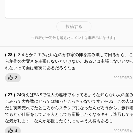
投稿する
※通報が一定数を超えたコメントは非表示になります
( 28 )
２４とか２７みたいなのが作家の卵を踏み潰して回るから、こ
ら創作の大変さを主張しないといけない、あるいは主張しないとや
れないって面は確実にあるだろうなぁ
2
2026/06/30
( 27 )
24例えばSNSで個人の趣味でやってるような知らない人の産
しみって大多数にとっては知ったこっちゃないですからね この人
だし実際売れてたところからスランプになったんだろうから、創作
てもだが仕事をしている人としても応援したくなるキャラ造形して
な気がします なんか応援したくなっちゃう人柄もあるし
4
2026/06/14