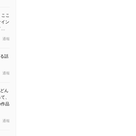
 ここ
サイン
て…
通報
る話
通報
、どん
みて、
の作品
通報