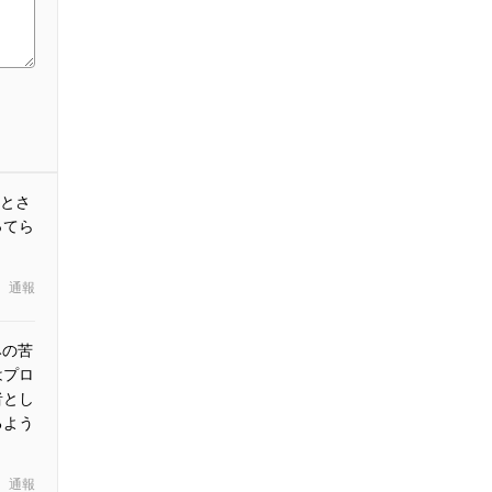
とさ
ってら
通報
みの苦
はプロ
者とし
るよう
通報