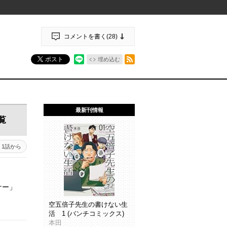
コメントを書く(
28
)
RSSフィード
ポスト
埋め込む
最新刊情報
覧
1話から
ナー」
空五倍子先生の書けない生
活 1 (バンチコミックス)
本田