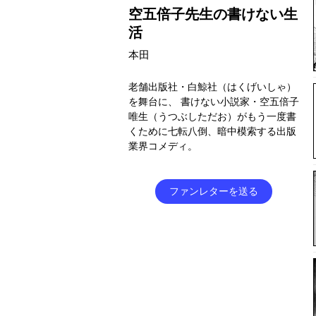
空五倍子先生の書けない生
活
本田
老舗出版社・白鯨社（はくげいしゃ）
を舞台に、 書けない小説家・空五倍子
唯生（うつぶしただお）がもう一度書
くために七転八倒、暗中模索する出版
業界コメディ。
ファンレターを送る