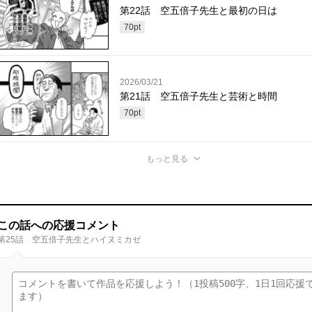
第22話 空五倍子先生と最初の日は
70
pt
2026/03/21
第21話 空五倍子先生と芸術と時間
70
pt
もっと見る
この話への応援コメント
第25話 空五倍子先生とハイヌミカゼ