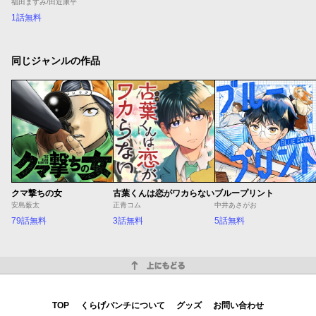
福田ますみ/田近康平
1話無料
同じジャンルの作品
クマ撃ちの女
古葉くんは恋がワカらない
ブループリント
安島薮太
正青コム
中井あさがお
79話無料
3話無料
5話無料
上にもどる
TOP
くらげバンチについて
グッズ
お問い合わせ