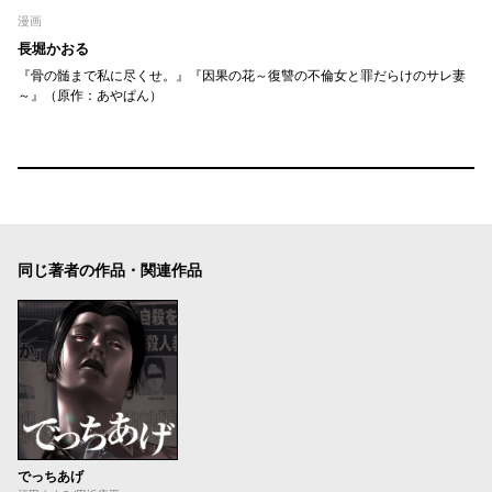
漫画
長堀かおる
『骨の髄まで私に尽くせ。』『因果の花～復讐の不倫女と罪だらけのサレ妻
～』（原作：あやぱん）
同じ著者の作品・関連作品
でっちあげ