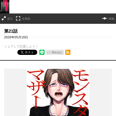
拡大
全画面
移動
第21話
2026年05月19日
シェアして応援しよう！
RSSフィード
ポスト
埋め込む