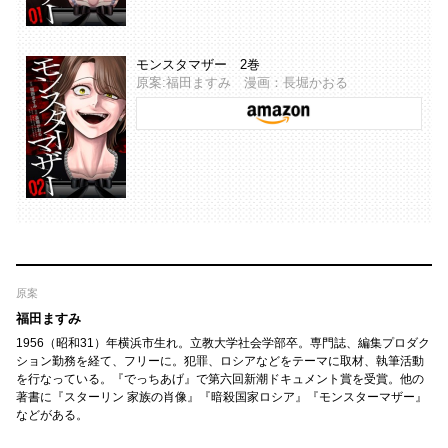
モンスタマザー 2巻
原案:福田ますみ 漫画：長堀かおる
原案
福田ますみ
1956（昭和31）年横浜市生れ。立教大学社会学部卒。専門誌、編集プロダク
ション勤務を経て、フリーに。犯罪、ロシアなどをテーマに取材、執筆活動
を行なっている。『でっちあげ』で第六回新潮ドキュメント賞を受賞。他の
著書に『スターリン 家族の肖像』『暗殺国家ロシア』『モンスターマザー』
などがある。