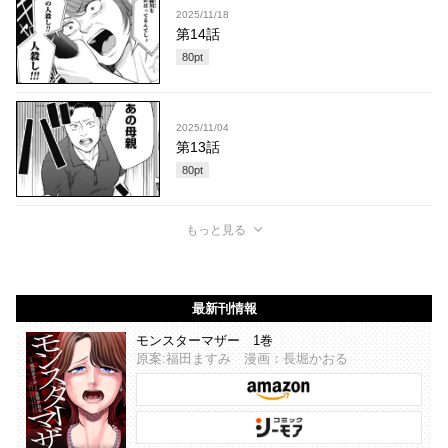
2025/11/18
第14話
80
pt
2025/11/04
第13話
80
pt
もっと見る
最新刊情報
モンスターマザー 1巻
原案:福田ますみ 漫画：長堀かおる