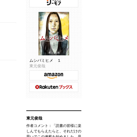
ムシバミヒメ １
東元俊哉
東元俊哉
作者コメント：「読書の皆様に楽
しんでもらえたらと、それだけの
思いでこの連載を始めました。是