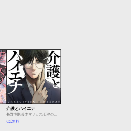
介護とハイエナ
甚野博則/鈴木マサカズ/石津のぞみ
6話無料