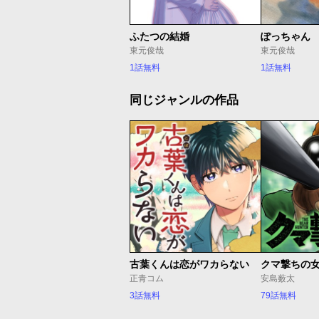
ふたつの結婚
ぽっちゃん
東元俊哉
東元俊哉
1話無料
1話無料
同じジャンルの作品
古葉くんは恋がワカらない
クマ撃ちの
正青コム
安島薮太
3話無料
79話無料