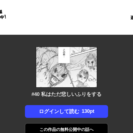
金
に
！
#40 私はただ悲しいふりをする
130pt
ログインして読む
この作品の
無料公開中の話へ