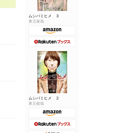
ムシバミヒメ ３
東元俊哉
ムシバミヒメ ２
東元俊哉