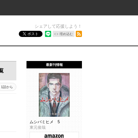
シェアして応援しよう！
RSSフィード
ポスト
埋め込む
最新刊情報
覧
1話から
ムシバミヒメ 5
東元俊哉