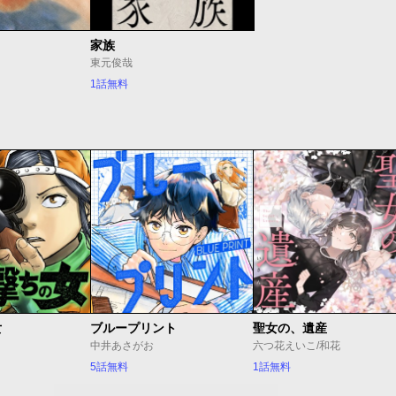
家族
東元俊哉
1話無料
女
ブループリント
聖女の、遺産
中井あさがお
六つ花えいこ/和花
5話無料
1話無料