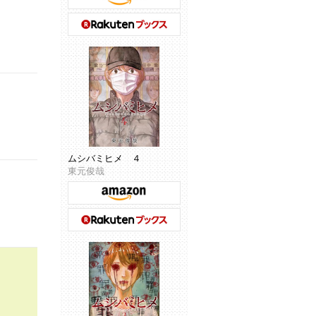
ムシバミヒメ ４
東元俊哉