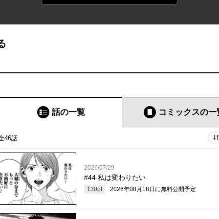
る
話の一覧
コミックス
の一
全46話
2026/07/29
#44 私は変わりたい
130
pt
2026年08月18日
に無料公開予定