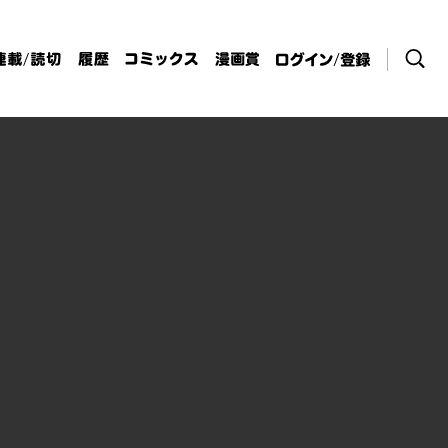
検索
連載/読切
履歴
コミックス
漫画賞
ログイン / 登
録