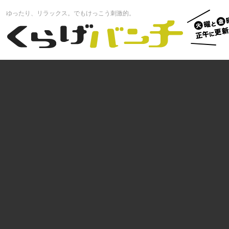
火曜と
ゆったり、リラックス。でもけっこう刺激的。
曜正午
くらげバンチ
更新中