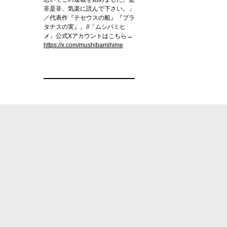
非是非、気楽に読んで下さい。」
／代表作『テセウスの船』『プラ
タナスの実』。//「ムシバミヒ
メ」公式Xアカウントはこちら→
https://x.com/mushibamihime