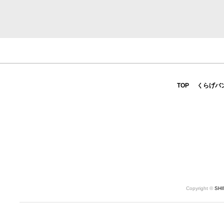
TOP
くらげバ
Copyright ©
SH