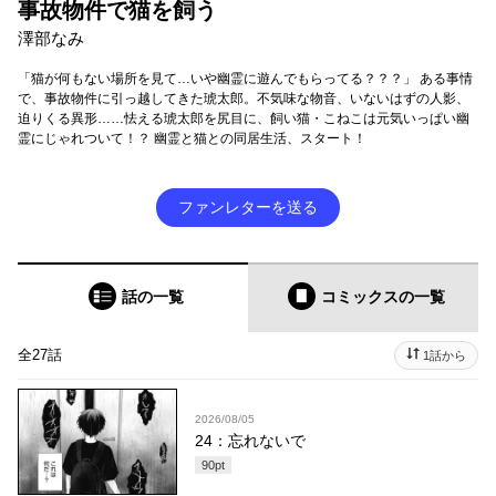
事故物件で猫を飼う
澤部なみ
「猫が何もない場所を見て…いや幽霊に遊んでもらってる？？？」 ある事情
で、事故物件に引っ越してきた琥太郎。不気味な物音、いないはずの人影、
迫りくる異形……怯える琥太郎を尻目に、飼い猫・こねこは元気いっぱい幽
霊にじゃれついて！？ 幽霊と猫との同居生活、スタート！
ファンレターを送る
話の一覧
コミックス
の一覧
全27話
1話から
2026/08/05
24：忘れないで
90
pt