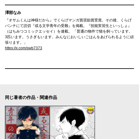
澤部なみ
『オサムくんは神様だから』でくらげマンガ賞奨励賞受賞。その後、くらげ
バンチにて読切『或る文学青年の受難』を掲載。『技能実習生といっしょ』
（はちみつコミックエッセイ）を連載。 「普通の物件で猫を飼っています。
3匹います。うさぎもいます。みんなにおいしいごはんをあげられるように頑
張ります。」
https://x.com/swb7373
同じ著者の作品・関連作品