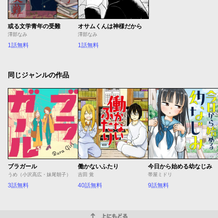
或る文学青年の受難
オサムくんは神様だから
澤部なみ
澤部なみ
1話無料
1話無料
同じジャンルの作品
ブラガール
働かないふたり
今日から始める幼なじみ
うめ（小沢高広・妹尾朝子）
吉田 覚
帯屋ミドリ
3話無料
40話無料
9話無料
上にもどる