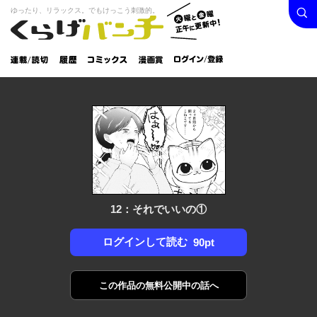
検索
火曜と
ゆったり、リラックス。でもけっこう刺激的。
くらげバンチ
金曜正
ログイン /
午に更
登録
新中！
連載/読
履
コミック
漫画
切
歴
ス
賞
12：それでいいの①
ログインして読む
90pt
この作品の
無料公開中の話へ