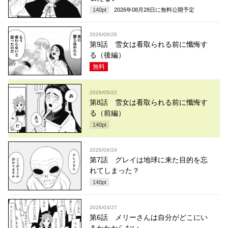
140
pt
2026年08月28日
に無料公開予定
2026/06/26
第9話 雪女は看取られる前に懺悔す
る（後編）
無料
2026/05/22
第8話 雪女は看取られる前に懺悔す
る（前編）
140
pt
2026/04/24
第7話 グレイは地球に来た目的を忘
れてしまった？
140
pt
2026/03/27
第6話 メリーさんは自分がどこにい