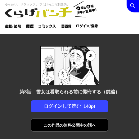
検索
火曜と
ゆったり、リラックス。でもけっこう刺激的。
くらげバンチ
金曜正
ログイン /
午に更
登録
新中！
連載/読
履
コミック
漫画
切
歴
ス
賞
第8話 雪女は看取られる前に懺悔する（前編）
ログインして読む
140pt
この作品の
無料公開中の話へ