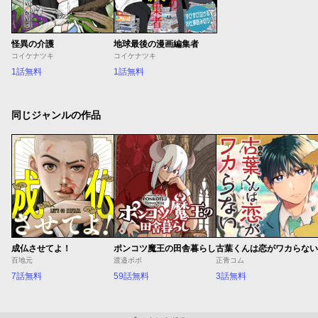
怪異の介護
地球最後の漫画編集者
コイケナツキ
コイケナツキ
1話無料
1話無料
同じジャンルの作品
成仏させてよ！
ポンコツ魔王の田舎暮らし
古葉くんは恋がワカらない
百地元
渡邉ポポ
正青コム
7話無料
59話無料
3話無料