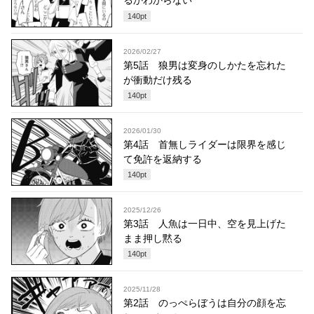
るかわからない
140
pt
2026/02/27
第5話 狼男は変身のしかたを忘れた
が衝動だけ残る
140
pt
2026/01/30
第4話 首無しライダーは限界を感じ
て免許を返納する
140
pt
2025/12/26
第3話 人魚は一日中、空を見上げた
まま押し黙る
140
pt
2025/11/28
第2話 のっぺらぼうは自分の顔を忘