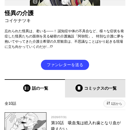
怪異の介護
コイケナツキ
忘れられた怪異は、老いる――！ 認知症や体の不具合など、様々な症状を発
症した怪異たちの面倒を見る秘密の介護施設「阿弥陀」。 特別な介護に夢を
抱いてやってきた介護士希望の久世観音は、不思議なことばかり起きる現場
に立ち向かっていくのだが…!?
ファンレターを送る
話の一覧
コミックス
の一覧
全10話
1話から
2026/07/31
第10話 吸血鬼は総入れ歯となり血が
吸えない