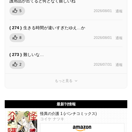
護用品が出てると何となく嬉しいね
5
2026/08/01
通報
( 274 )
生きる時間が違いすぎたゆえ…か
8
2026/08/01
通報
( 273 )
難しいな…
2
2026/07/31
通報
もっと見る
最新刊情報
怪異の介護 1 (バンチコミックス)
コイケ ナツキ