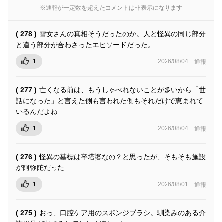
※通報が一定数を超えたコメントは非表示になります
( 278 )
雪女さんの真相そうだったのか。人と怪異の同じ部分
と違う部分が合わさったエピソードだった。
1
2026/08/04
通報
( 277 )
亡くなる前は、もうしゃべれないことが多いから「世
話になった」と言えた側も言われた側もそれだけで恵まれて
いるんだよね
1
2026/08/04
通報
( 276 )
怪異の墓標は卒塔婆なの？と思ったが、そもそも施設
が阿弥陀だった
1
2026/08/01
通報
( 275 )
おっ、口腔ケア用のスポンジブラシ。馴染みのある介