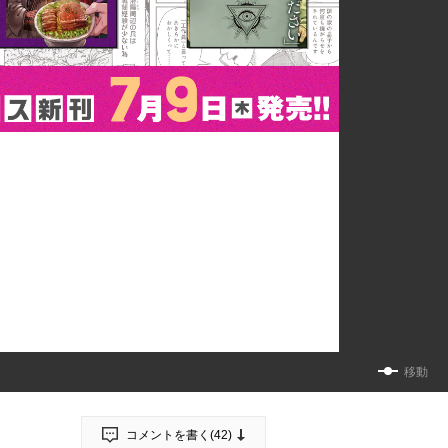
移動
コメントを書く(
42
)