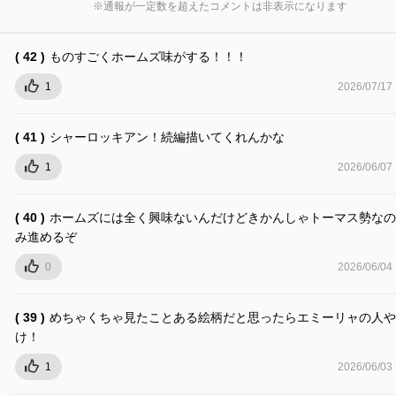
※通報が一定数を超えたコメントは非表示になります
( 42 )
ものすごくホームズ味がする！！！
1
2026/07/17
( 41 )
シャーロッキアン！続編描いてくれんかな
1
2026/06/07
( 40 )
ホームズには全く興味ないんだけどきかんしゃトーマス勢なの
み進めるぞ
0
2026/06/04
( 39 )
めちゃくちゃ見たことある絵柄だと思ったらエミーリャの人や
け！
1
2026/06/03