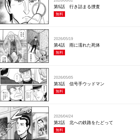
2026/06/02
第5話 行き詰まる捜査
無料
2026/05/19
第4話 雨に濡れた死体
無料
2026/05/05
第3話 信号手ウッドマン
無料
2026/04/24
第2話 北への鉄路をたどって
無料