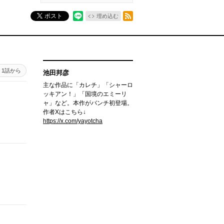
RSSフィード
ポスト
埋め込む
1話から
池田邦彦
主な作品に「カレチ」「シャーロ
ッキアン！」「国境のエミーリ
ャ」など。本作がバンチ初登場。
作者Xはこちら↓
https://x.com/yayotcha