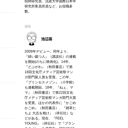
招聘研究員、法政大学国際日本学
研究所客員所員など、お役職多
数。
漫画
池辺葵
2009年デビュー。同年より、
『繕い裁つ人』（講談社）の連載
を開始(のちに映画化)。14年、
『どぶがわ』（秋田書店）で第
18回文化庁メディア芸術祭マン
ガ部門新人賞を受賞。この年、
『プリンセスメゾン』（小学館）
も連載開始。18年、『ねぇ、マ
マ』（秋田書店）で第22回文化
庁メディア芸術祭マンガ部門大賞
を受賞。ほかの代表作に『かごめ
かごめ』（秋田書店）、『雑草た
ちよ 大志を抱け』（祥伝社）な
どがある。現在、『FEEL
YOUNG』（祥伝社）で『ブラン