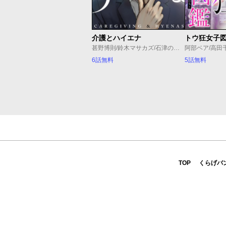
介護とハイエナ
甚野博則/鈴木マサカズ/石津のぞみ
阿部ベア/高田
6話無料
5話無料
TOP
くらげバ