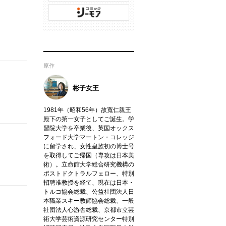
原作
彬子女王
1981年（昭和56年）故寬仁親王
殿下の第一女子としてご誕生。学
習院大学を卒業後、英国オックス
フォード大学マートン・コレッジ
に留学され、女性皇族初の博士号
を取得してご帰国（専攻は日本美
術）。立命館大学総合研究機構の
ポストドクトラルフェロー、特別
招聘准教授を経て、現在は日本・
トルコ協会総裁、公益社団法人日
本職業スキー教師協会総裁、一般
社団法人心游舎総裁、京都市立芸
術大学芸術資源研究センター特別