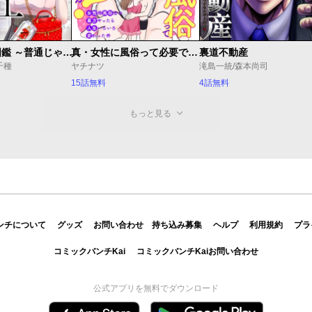
トウ狂女子図鑑 ～普通じゃ足りない私たち～
真・女性に風俗って必要ですか？～女性用風俗店の裏方やったら人生いろいろ変わった件～
裏道不動産
千種
ヤチナツ
滝島一統/森本尚司
15話無料
4話無料
もっと見る
ンチについて
グッズ
お問い合わせ
持ち込み募集
ヘルプ
利用規約
プラ
コミックバンチKai
コミックバンチKaiお問い合わせ
公式アプリを無料でダウンロード