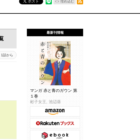
ポスト
埋め込む
最新刊情報
覧
1話から
マンガ 赤と青のガウン 第
１巻
彬子女王, 池辺葵