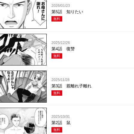
2026/01/23
第5話 知りたい
無料
2025/12/26
第4話 復讐
無料
2025/11/28
第3話 親離れ子離れ
無料
2025/10/31
第2話 鼠
無料