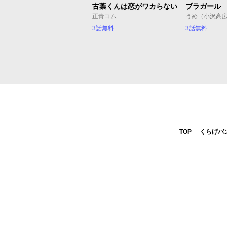
古葉くんは恋がワカらない
ブラガール
正青コム
うめ（小沢高
3話無料
3話無料
TOP
くらげバ