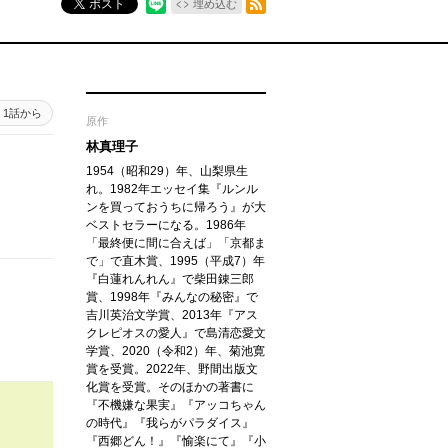
ポスト
埋め込む
1話から
原作
林真理子
1954（昭和29）年、山梨県生
れ。1982年エッセイ集『ルンル
ンを買っておうちに帰ろう』が大
ベストセラーになる。1986年
「最終便に間に合えば」「京都ま
で」で直木賞、1995（平成7）年
『白蓮れんれん』で柴田錬三郎
賞、1998年『みんなの秘密』で
吉川英治文学賞、2013年『アス
クレピオスの愛人』で島清恋愛文
学賞、2020（令和2）年、菊池寛
賞を受賞。2022年、野間出版文
化賞を受賞。そのほかの著書に
『不機嫌な果実』『アッコちゃん
の時代』『我らがパラダイス』
『西郷どん！』『愉楽にて』『小