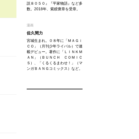
説８０５０』『平家物語』など多
数。2018年、紫綬褒章を受章。
漫画
佐久間力
宮城生まれ。０８年に「ＭＡＧｉ
ＣＯ」（月刊少年ライバル）で連
載デビュー。著作に「ＬＩＮＫＭ
ＡＮ」（ＢＵＮＣＨ ＣＯＭＩＣ
Ｓ）、「くるくるまわせ！」（マ
ンガＢＡＮＧコミックス）など。