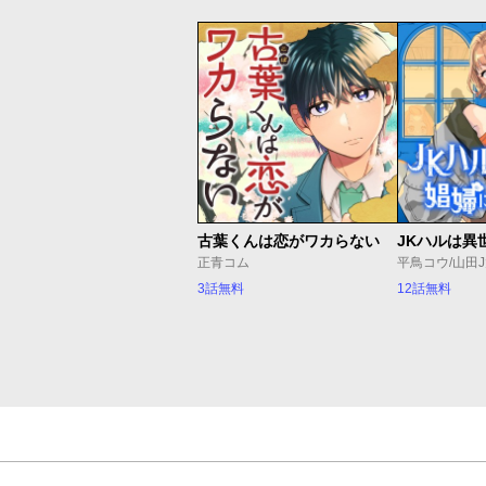
古葉くんは恋がワカらない
正青コム
平鳥コウ/山田
3話無料
12話無料