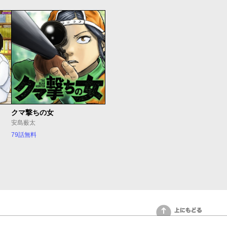
クマ撃ちの女
安島薮太
79話無料
上にもどる