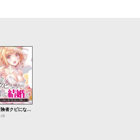
無能認定で冒険者クビになったから地元に帰って結婚する ～結婚相手が世界を滅ぼしかけた龍王の娘で俺の能力が覚醒した～
ふゆ