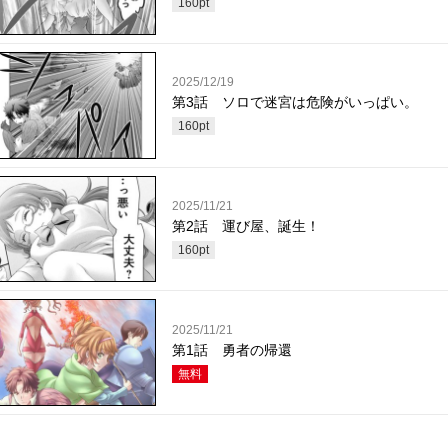
160
pt
2025/12/19
第3話 ソロで迷宮は危険がいっぱい。
160
pt
2025/11/21
第2話 運び屋、誕生！
160
pt
2025/11/21
第1話 勇者の帰還
無料