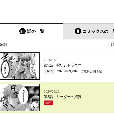
話の一覧
コミックス
の一
全9話
2026/07/10
第9話 呪いとトラウマ
160
pt
2026年09月04日
に無料公開予定
2026/06/12
第8話 リーダーの資質
無料