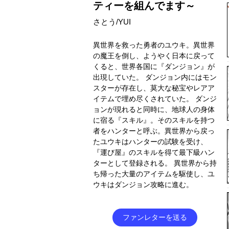
ティーを組んでます～
さとう/YUI
異世界を救った勇者のユウキ。異世界
の魔王を倒し、ようやく日本に戻って
くると、世界各国に『ダンジョン』が
出現していた。 ダンジョン内にはモン
スターが存在し、莫大な秘宝やレアア
イテムで埋め尽くされていた。 ダンジ
ョンが現れると同時に、地球人の身体
に宿る『スキル』。そのスキルを持つ
者をハンターと呼ぶ。異世界から戻っ
たユウキはハンターの試験を受け、
『運び屋』のスキルを得て最下級ハン
ターとして登録される。 異世界から持
ち帰った大量のアイテムを駆使し、ユ
ウキはダンジョン攻略に進む。
ファンレターを送る