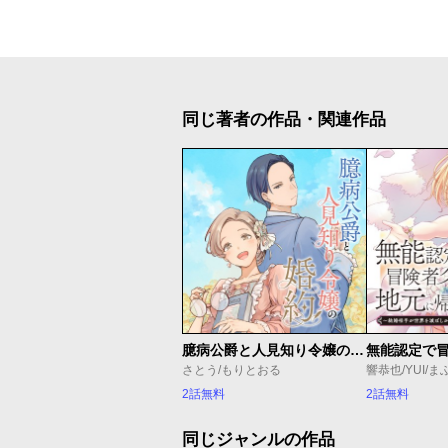
同じ著者の作品・関連作品
臆病公爵と人見知り令嬢の婚約
さとう/もりとおる
響恭也/YUI/ま
2話無料
2話無料
同じジャンルの作品