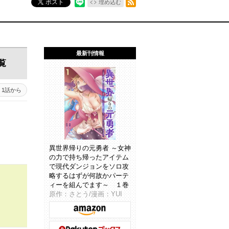
ポスト
埋め込む
最新刊情報
覧
1話から
異世界帰りの元勇者 ～女神
の力で持ち帰ったアイテム
で現代ダンジョンをソロ攻
略するはずが何故かパーテ
ィーを組んでます～ １巻
原作：さとう/漫画：YUI