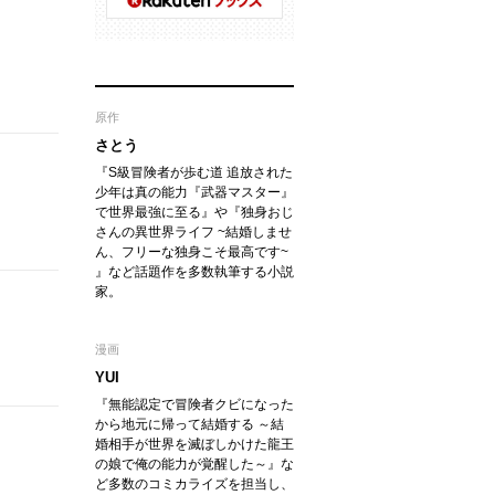
原作
さとう
『S級冒険者が歩む道 追放された
少年は真の能力『武器マスター』
で世界最強に至る』や『独身おじ
さんの異世界ライフ ~結婚しませ
ん、フリーな独身こそ最高です~
』など話題作を多数執筆する小説
家。
漫画
YUI
『無能認定で冒険者クビになった
から地元に帰って結婚する ～結
婚相手が世界を滅ぼしかけた龍王
の娘で俺の能力が覚醒した～』な
ど多数のコミカライズを担当し、