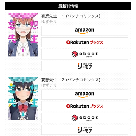
最新刊情報
妄想先生 １ (バンチコミックス)
ゆずチリ
妄想先生 ２ (バンチコミックス)
ゆずチリ