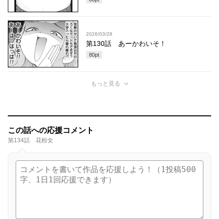
2026/03/28
第130話 あーかわいそ！
80
pt
もっと見る
この話への応援コメント
第134話 花粉女