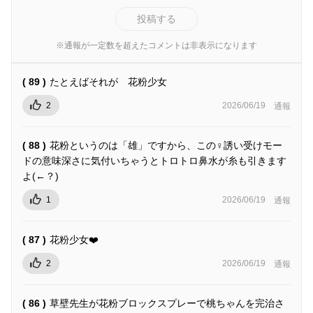
投稿する
※通報が一定数を超えたコメントは非表示になります
( 89 )
たとえばそれが 花粉少女
2
2026/06/19
通報
( 88 )
花粉というのは「雄」ですから、この♀誘い受けモー
ドの意味深さに気付いちゃうとトロトロ鼻水が糸も引きます
よ(←？)
1
2026/06/19
通報
( 87 )
花粉少女❤️
2
2026/06/19
通報
( 86 )
草壁先生が花粉ブロックスプレーで桃ちゃんを完治さ