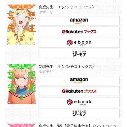
妄想先生 ３ (バンチコミックス)
ゆずチリ
妄想先生 ４ (バンチコミックス)
ゆずチリ
妄想先生 9巻【電子特典付き】 (バンチコミッ