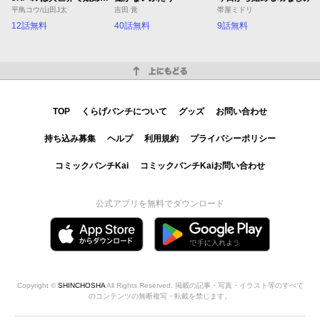
平鳥コウ/山田J太
吉田 覚
帯屋ミドリ
12話無料
40話無料
9話無料
上にもどる
TOP
くらげバンチについて
グッズ
お問い合わせ
持ち込み募集
ヘルプ
利用規約
プライバシーポリシー
コミックバンチKai
コミックバンチKaiお問い合わせ
公式アプリを無料でダウンロード
Copyright ©
SHINCHOSHA
All Rights Reserved. 掲載の記事・写真・イラスト等のすべて
のコンテンツの無断複写・転載を禁じます。