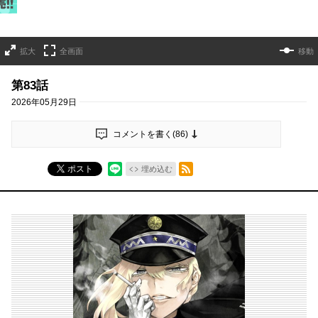
拡大
全画面
移動
第83話
2026年05月29日
コメントを書く(
86
)
RSSフィード
ポスト
埋め込む