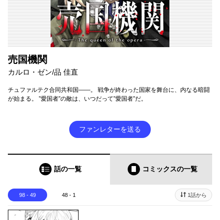
売国機関
カルロ・ゼン/品 佳直
チュファルテク合同共和国――。 戦争が終わった国家を舞台に、内なる暗闘
が始まる。 ”愛国者”の敵は、いつだって”愛国者”だ。
ファンレターを送る
話の一覧
コミックス
の一覧
98 - 49
48 - 1
1話から