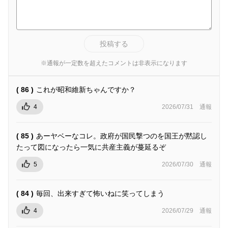
投稿する
※通報が一定数を超えたコメントは非表示になります
( 86 )
これが昭和維新ちゃんですか？
4
2026/07/31
通報
( 85 )
あーヤベーなコレ。政府が国民撃つのを国王が黙認し
たって図になったら一気に共産主義が蔓延るぞ
5
2026/07/30
通報
( 84 )
毎回、出来すぎて怖いねに笑ってしまう
4
2026/07/29
通報