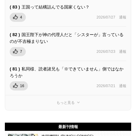
( 83 )
王国って結構詰んでる国家くない？
4
2026/07/27
通報
( 82 )
国王陛下が神の代理人だと「シスターが」言っている
のが不吉極まりない
7
2026/07/23
通報
( 81 )
私同様、読者諸兄も「※できていません」側ではなか
ろうか
16
2026/07/21
通報
もっと見る
最新刊情報