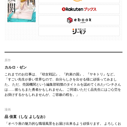
原作
カルロ・ゼン
これまでのお仕事は、『幼女戦記』、『約束の国』、『ヤキトリ』など。
「すごい先生が多い世界なので、自分らしさを出せる様に頑張ってみまし
た。 ただ、売国機関という編集部戦慄のタイトルを認めてくれたバンチさん
は……彼らもまた勇者かもしれません。 ご同道いただく品先生にはご心労を
お掛けするかもしれませんが、ご容赦の程を。」
漫画
品 佳直（しな よしなお）
「オペラ座の魅力的な職場風景をお届け出来るよう頑張ります。 よろしくお