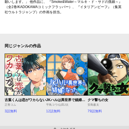
願いします。」 他作品に、 『Smoke&Water～マルキ・ド・サドの孫娘～』
（全2巻/KADOKAWAコミックフラッパー）、 『イタリアンビーフ』（集英
社ウルトラジャンプ）の作画を担当。
同じジャンルの作品
古葉くんは恋がワカらない
JKハルは異世界で娼婦になった Winter
クマ撃ちの女
正青コム
平鳥コウ/山田J太
安島薮太
3話無料
12話無料
79話無料
上にもどる