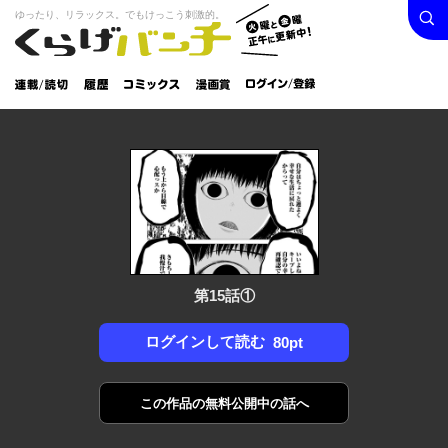
検索
火曜と
ゆったり、リラックス。でもけっこう刺激的。
くらげバンチ
金曜正
ログイン /
午に更
登録
新中！
連載/読
履
コミック
漫画
切
歴
ス
賞
第15話①
ログインして読む
80pt
この作品の
無料公開中の話へ