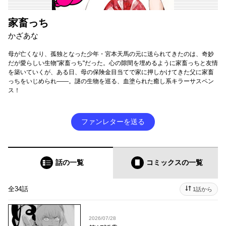
家畜っち
かざあな
母が亡くなり、孤独となった少年・宮本天馬の元に送られてきたのは、奇妙
だが愛らしい生物"家畜っち"だった。心の隙間を埋めるように家畜っちと友情
を築いていくが、ある日、母の保険金目当てで家に押しかけてきた父に家畜
っちをいじめられ――。謎の生物を巡る、血塗られた癒し系キラーサスペン
ス！
ファンレターを送る
話の一覧
コミックス
の一覧
全34話
1話から
2026/07/28