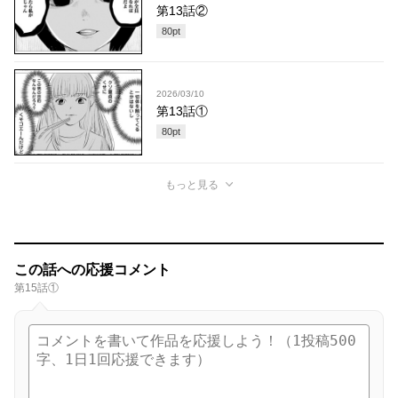
第13話②
80
pt
2026/03/10
第13話①
80
pt
もっと見る
この話への応援コメント
第15話①