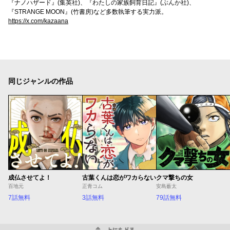
『ナノハザード』(集英社)、『わたしの家族飼育日記』(ぶんか社)、
『STRANGE MOON』(竹書房)など多数執筆する実力派。
https://x.com/kazaana
同じジャンルの作品
成仏させてよ！
古葉くんは恋がワカらない
クマ撃ちの女
百地元
正青コム
安島薮太
7話無料
3話無料
79話無料
上にもどる