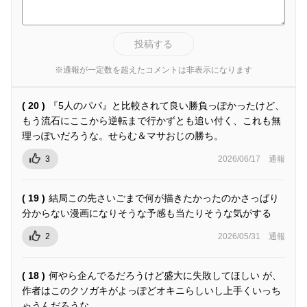
投稿する
※通報が一定数を超えたコメントは非表示になります
( 20 )
『5人のパパ』と比較されて良い勝負っぽかったけど、
もう流石にここから逆転まで行かずとも追い付く、これも無
理っぽいだろうな。せらむ＆マサおじの勝ち。
3
2026/06/17
通報
( 19 )
結局この先さいごまで何が描きたかったのかさっぱり
分からない漫画になりそうな予感も当たりそうな気がする
2
2026/05/31
通報
( 18 )
何やら企んでるだろうけど盛大に失敗してほしい が、
作者はこのクソガキがよっぽどオキニらしいし上手くいっち
ゃうんだろうな