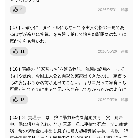
0
2026/05/31
通報
( 17 )
↓ 確かに。タイトルにもなってる主人公格の一角であ
るはずが余りに空気、をも通り越して恰も幻影陽炎の如くに
気配すらも無いわ。
11
2026/05/29
通報
( 16 )
表紙の「“家畜っち”を巡る物語、混沌の終焉へ」って
もはや皮肉。今回主人公と両親と実家出てきたのに、家畜っ
ちの姿はおろか名前さえ出てこない。キリコだって家畜っち
可愛がってたのにまるで元から存在してなかったかのように
18
2026/05/29
通報
( 15 )
>8 貴理子 母…娘に暴力＆売春超絶糞毒 父…別居
中、偶に帰り金入れるだけ 天馬 母…事故で死亡 父…離婚
済、母の保険金に手出し息子に暴力超絶糞屑 井原 両親…28
歳子供部屋兄ちゃんと同居中のお花畑 松坂 余り描写されて