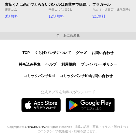
古葉くんは恋がワカらない
JKハルは異世界で娼婦になった Winter
ブラガール
正青コム
平鳥コウ/山田J太
うめ（小沢高広・妹尾朝子）
3話無料
12話無料
3話無料
上にもどる
TOP
くらげバンチについて
グッズ
お問い合わせ
持ち込み募集
ヘルプ
利用規約
プライバシーポリシー
コミックバンチKai
コミックバンチKaiお問い合わせ
公式アプリを無料でダウンロード
Copyright ©
SHINCHOSHA
All Rights Reserved. 掲載の記事・写真・イラスト等のすべて
のコンテンツの無断複写・転載を禁じます。