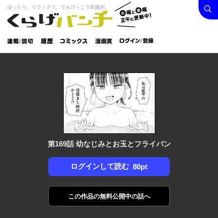
検索
火曜と
ゆったり、リラックス。でもけっこう刺激的。
くらげバンチ
金曜正
ログイン /
午に更
登録
新中！
連載/読
履
コミック
漫画
切
歴
ス
賞
第169話 幼なじみとお玉とフライパン
ログインして読む
80pt
この作品の
無料公開中の話へ