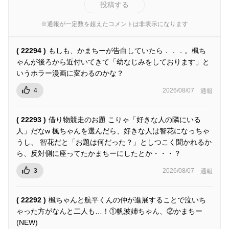
投稿する
※通報が一定数を超えたコメントは非表示になります
( 22294 )
もしも、かまちーが告白していたら．．．。楓ち
ゃんが後ろから近付いてきて「幼なじみをしております」と
いうホラー漫画に変わるのかな？
4
2026/08/07
通報
( 22293 )
借り物競走のお題 こりゃ「好きな人の隣にいる
人」だなw 楓ちゃんを選んだら、好きな人は智花になっちゃ
うし、 智花だと「お題は何だった？」としつこく聞かれるか
ら、反対側に座ってたかまちーにしたとか・・・？
3
2026/08/07
通報
( 22292 )
楓ちゃんと航平くんの仲が進展することで泣いち
ゃった方がなんと二人も…！①帆波姉ちゃん、②かまちー
(NEW)