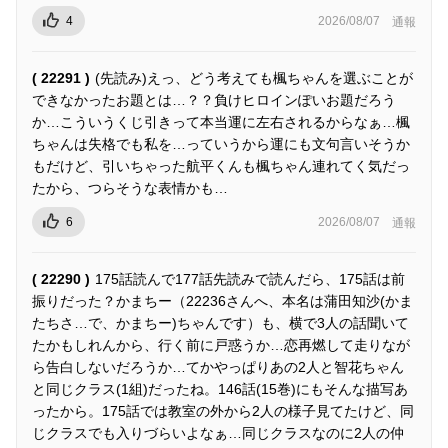
4
2026/08/07
通報
( 22291 )
(先読み)えっ、どう考えても楓ちゃんを選ぶことが
できなかったお題とは…？？負けヒロインぽいお題だろう
か…こういうくじ引きって本当運に左右されるからなぁ…楓
ちゃんは失格でも私を…っていうから運にも文句言いそうか
もだけど、引いちゃった航平くんも楓ちゃん連れてく気だっ
たから、つらそうな表情かも…
6
2026/08/07
通報
( 22290 )
175話読んで177話先読みで読んだら、175話は前
振りだった？かまちー（22236さんへ、本名は蒲田知沙(かま
たちさ…で、かまちー)ちゃんです）も、横で3人の話聞いて
たかもしれんから、行く前に戸惑うか…恋再燃して走りなが
ら告白しないだろうか…てかやっぱりあの2人と智花ちゃん
と同じクラス(1組)だったね。146話(15巻)にもそんな描写あ
ったから。175話では教室の外から2人の様子見てたけど、同
じクラスでも入りづらいよなぁ…同じクラスなのに2人の仲