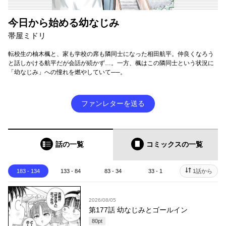
今日から始める幼なじみ
帯屋ミドリ
転校生の柚木楓と、家も学校の席も隣同士になった相田航平。仲良くなろう
と話しかける航平だが会話が続かず…。一方、楓はこの隣同士という状況に
「幼なじみ」への憧れを燃やしていて──。
ファンレターを送る
話の一覧
コミックス
の一覧
183 - 134
133 - 84
83 - 34
33 - 1
1話から
2026/08/05
第177話 幼なじみとゴールイン
80
pt