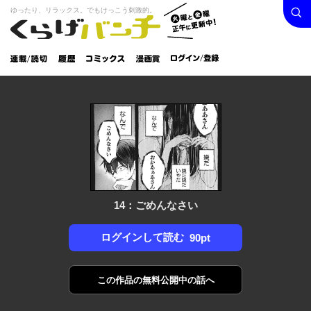
検索
火曜と
ゆったり、リラックス。でもけっこう刺激的。
くらげバンチ
金曜正
ログイン /
午に更
登録
新中！
連載/読
履
コミック
漫画
切
歴
ス
賞
14：ごめんなさい
ログインして読む
90pt
この作品の
無料公開中の話へ