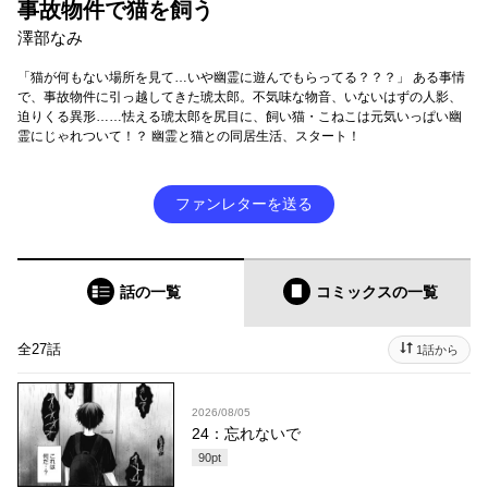
事故物件で猫を飼う
澤部なみ
「猫が何もない場所を見て…いや幽霊に遊んでもらってる？？？」 ある事情
で、事故物件に引っ越してきた琥太郎。不気味な物音、いないはずの人影、
迫りくる異形……怯える琥太郎を尻目に、飼い猫・こねこは元気いっぱい幽
霊にじゃれついて！？ 幽霊と猫との同居生活、スタート！
ファンレターを送る
話の一覧
コミックス
の一覧
全27話
1話から
2026/08/05
24：忘れないで
90
pt