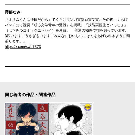
澤部なみ
『オサムくんは神様だから』でくらげマンガ賞奨励賞受賞。その後、くらげ
バンチにて読切『或る文学青年の受難』を掲載。『技能実習生といっしょ』
（はちみつコミックエッセイ）を連載。 「普通の物件で猫を飼っています。
3匹います。うさぎもいます。みんなにおいしいごはんをあげられるように頑
張ります。」
https://x.com/swb7373
同じ著者の作品・関連作品