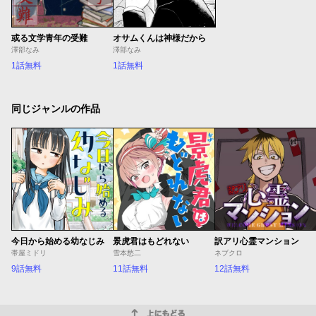
或る文学青年の受難
オサムくんは神様だから
澤部なみ
澤部なみ
1話無料
1話無料
同じジャンルの作品
今日から始める幼なじみ
景虎君はもどれない
訳アリ心霊マンション
帯屋ミドリ
雪本愁二
ネブクロ
9話無料
11話無料
12話無料
上にもどる