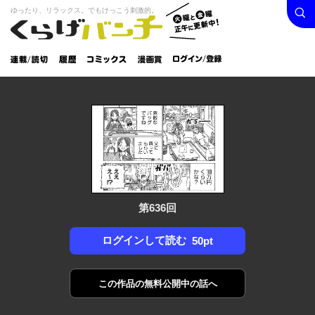
検索
火曜と
ゆったり、リラックス。でもけっこう刺激的。
くらげバンチ
金曜正
ログイン /
午に更
登録
新中！
連載/読
履
コミック
漫画
切
歴
ス
賞
第636回
ログインして読む
50pt
この作品の
無料公開中の話へ