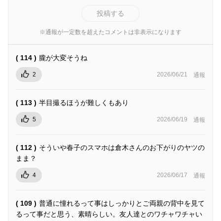
投稿する
※通報が一定数を超えたコメントは非表示になります
( 114 )
朧が大変そうね
2
2026/06/21
通報
( 113 )
半目撮るほうが難しくもあり
5
2026/06/19
通報
( 112 )
そういや春子のスマホは倉木さんのお下がりのヤツの
まま？
4
2026/06/17
通報
( 109 )
普通に憧れるって事はしっかりとご両親の背中を見て
るって事だと思う、素晴らしい。友人達とのワチャワチャい