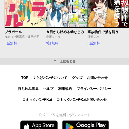
ブラガール
今日から始める幼なじみ
事故物件で猫を飼う
うめ（小沢高広・妹尾朝子）
帯屋ミドリ
澤部なみ
3話無料
9話無料
6話無料
上にもどる
TOP
くらげバンチについて
グッズ
お問い合わせ
持ち込み募集
ヘルプ
利用規約
プライバシーポリシー
コミックバンチKai
コミックバンチKaiお問い合わせ
公式アプリを無料でダウンロード