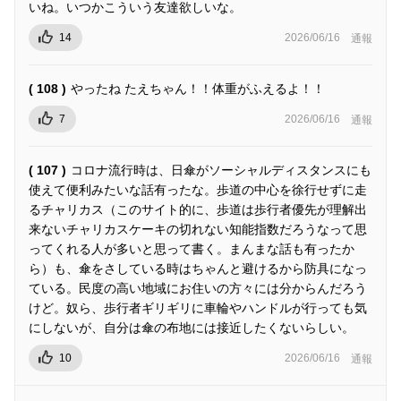
いね。いつかこういう友達欲しいな。
14
2026/06/16
通報
( 108 )
やったね たえちゃん！！体重がふえるよ！！
7
2026/06/16
通報
( 107 )
コロナ流行時は、日傘がソーシャルディスタンスにも
使えて便利みたいな話有ったな。歩道の中心を徐行せずに走
るチャリカス（このサイト的に、歩道は歩行者優先が理解出
来ないチャリカスケーキの切れない知能指数だろうなって思
ってくれる人が多いと思って書く。まんまな話も有ったか
ら）も、傘をさしている時はちゃんと避けるから防具になっ
ている。民度の高い地域にお住いの方々には分からんだろう
けど。奴ら、歩行者ギリギリに車輪やハンドルが行っても気
にしないが、自分は傘の布地には接近したくないらしい。
10
2026/06/16
通報