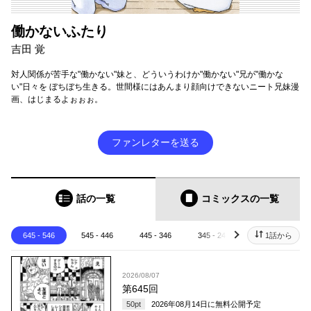
働かないふたり
吉田 覚
対人関係が苦手な"働かない"妹と、どういうわけか"働かない"兄が"働かな
い"日々を ぼちぼち生きる。世間様にはあんまり顔向けできないニート兄妹漫
画、はじまるよぉぉぉ。
ファンレターを送る
話の一覧
コミックス
の一覧
645 - 546
545 - 446
445 - 346
345 - 246
245 - 146
1話から
next
2026/08/07
第645回
50
pt
2026年08月14日
に無料公開予定